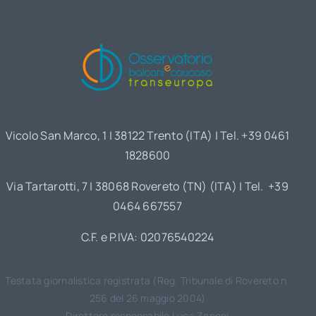
Vicolo San Marco, 1 | 38122 Trento (ITA) | Tel. +39 0461
1828600
Via Tartarotti, 7 | 38068 Rovereto (TN) (ITA) | Tel. +39
0464 667557
C.F. e P.IVA: 02076540224
Testata giornalistica registrata (Reg. Tribunale di Rovereto n.
256 del 26 maggio 2004)
Direttore responsabile Luca Zanoni