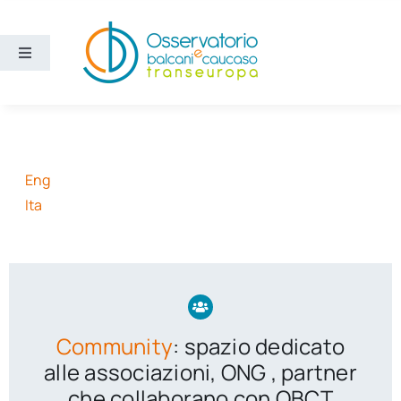
Salta
al
contenuto
Toggle
Navigation
Aree
Temi
Eng
Ita
Ricerca e divulgazione
Sezioni
Chi siamo
Community
: spazio dedicato
alle associazioni, ONG , partner
Cerca
che collaborano con OBCT