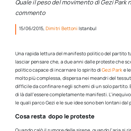
Quale il peso del movimento di Gezi Park n
commento
15/06/2015,
Dimitri Bettoni
Istanbul
Una rapida lettura del manifesto politico del partito
lasciar pensare che, a due anni dalle proteste che s
politico capace di incarnare lo spirito di
Gezi Park
e le
molto più complessa, dispersa nei meandri del tessuto 
difficile da confinare negli schemi di un solo partito. 
di là dall’essere completamente manifesti. L’inequivoc
le quali parco Gezi e le sue idee sono ben lontani dal
Cosa resta dopo le proteste
Quando calò il rumore delle sirene, quando l’aria si r