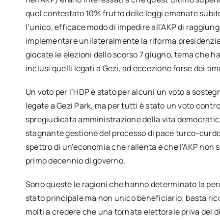
quel contestato 10% frutto delle leggi emanate subito
l’unico, efficace modo di impedire all’AKP di raggiun
implementare unilateralmente la riforma presidenzi
giocate le elezioni dello scorso 7 giugno, tema che ha
inclusi quelli legati a Gezi, ad eccezione forse dei tim
Un voto per l’HDP è stato per alcuni un voto a sostegn
legate a Gezi Park, ma per tutti è stato un voto contr
spregiudicata amministrazione della vita democratica, 
stagnante gestione del processo di pace turco-curdo r
spettro di un’economia che rallenta e che l’AKP non 
primo decennio di governo.
Sono queste le ragioni che hanno determinato la perdi
stato principale ma non unico beneficiario; basta rico
molti a credere che una tornata elettorale priva del 