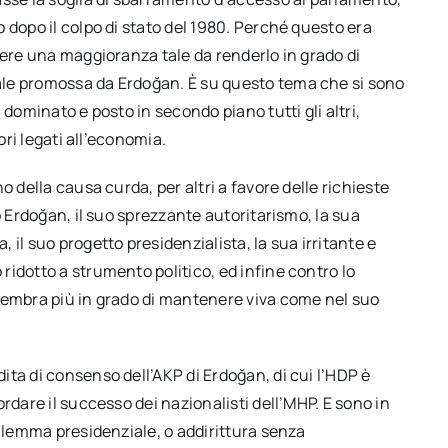
 dopo il colpo di stato del 1980. Perché questo era
gere una maggioranza tale da renderlo in grado di
ale promossa da Erdoğan. È su questo tema che si sono
 dominato e posto in secondo piano tutti gli altri,
ori legati all’economia.
o della causa curda, per altri a favore delle richieste
o Erdoğan, il suo sprezzante autoritarismo, la sua
il suo progetto presidenzialista, la sua irritante e
idotto a strumento politico, ed infine contro lo
sembra più in grado di mantenere viva come nel suo
ta di consenso dell’AKP di Erdoğan, di cui l’HDP è
rdare il successo dei nazionalisti dell’MHP. E sono in
dilemma presidenziale, o addirittura senza