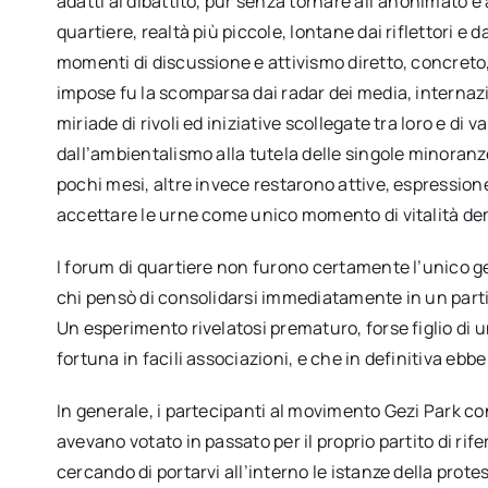
adatti al dibattito, pur senza tornare all’anonimato e 
quartiere, realtà più piccole, lontane dai riflettori e 
momenti di discussione e attivismo diretto, concreto,
impose fu la scomparsa dai radar dei media, internazio
miriade di rivoli ed iniziative scollegate tra loro e di
dall’ambientalismo alla tutela delle singole minoranze
pochi mesi, altre invece restarono attive, espressione
accettare le urne come unico momento di vitalità de
I forum di quartiere non furono certamente l’unico ger
chi pensò di consolidarsi immediatamente in un parti
Un esperimento rivelatosi prematuro, forse figlio di 
fortuna in facili associazioni, e che in definitiva ebbe v
In generale, i partecipanti al movimento Gezi Park co
avevano votato in passato per il proprio partito di rif
cercando di portarvi all’interno le istanze della prote