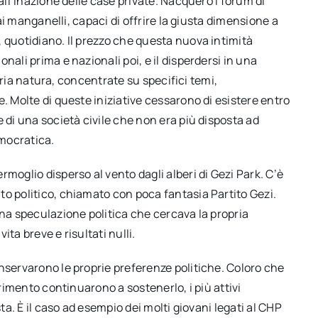
all’inazione delle case private. Nacquero i forum di
dai manganelli, capaci di offrire la giusta dimensione a
 quotidiano. Il prezzo che questa nuova intimità
nali prima e nazionali poi, e il disperdersi in una
 varia natura, concentrate su specifici temi,
. Molte di queste iniziative cessarono di esistere entro
 di una società civile che non era più disposta ad
mocratica.
moglio disperso al vento dagli alberi di Gezi Park. C’è
to politico, chiamato con poca fantasia Partito Gezi.
una speculazione politica che cercava la propria
ita breve e risultati nulli.
nservarono le proprie preferenze politiche. Coloro che
erimento continuarono a sostenerlo, i più attivi
sta. È il caso ad esempio dei molti giovani legati al CHP