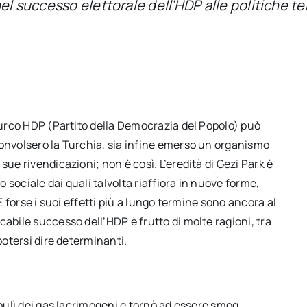
el successo elettorale dell’HDP alle politiche te
 turco HDP (Partito della Democrazia del Popolo) può
convolsero la Turchia, sia infine emerso un organismo
 sue rivendicazioni; non è così. L’eredità di Gezi Park è
sociale dai quali talvolta riaffiora in nuove forme,
E forse i suoi effetti più a lungo termine sono ancora al
abile successo dell’HDP è frutto di molte ragioni, tra
 potersi dire determinanti.
ipulì dei gas lacrimogeni e tornò ad essere smog