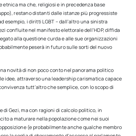
ne etnica ma che, religiosi e in precedenza base
luppo), restano distanti dalle istanze più progressiste
 ad esempio, i diritti LGBT – dall’altro una sinistra
zi confluite nel manifesto elettorale dell’HDP, diffida
egato alla questione curda e alle sue organizzazioni
robabilmente peserà in futuro sulle sorti del nuovo
a novità di non poco conto nel panorama politico
lle idee, attraverso una leadership carismatica capace
 convivenza tutt’altro che semplice, con lo scopo di
di Gezi, ma con ragioni di calcolo politico, in
uscito a maturare nella popolazione come nei suoi
ti di opposizione (e probabilmente anche qualche membro
asse la soglia di sbarramento d’accesso al parlamento,