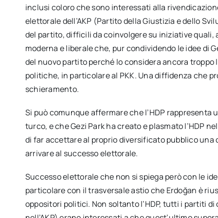
inclusi coloro che sono interessati alla rivendicazio
elettorale dell’AKP (Partito della Giustizia e dello Svi
del partito, difficili da coinvolgere su iniziative quali,
moderna e liberale che, pur condividendo le idee di Ge
del nuovo partito perché lo considera ancora troppo l
politiche, in particolare al PKK. Una diffidenza che p
schieramento.
Si può comunque affermare che l’HDP rappresenta un
turco, e che Gezi Park ha creato e plasmato l’HDP ne
di far accettare al proprio diversificato pubblico una
arrivare al successo elettorale.
Successo elettorale che non si spiega però con le idee 
particolare con il trasversale astio che Erdoğan è ri
oppositori politici. Non soltanto l’HDP, tutti i parti
nell’AKP) erano interessati a che quest’ultimo super