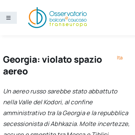
Salta
al
contenuto
Toggle
Navigation
Aree
Temi
Georgia: violato spazio
Ita
aereo
Ricerca e divulgazione
Un aereo russo sarebbe stato abbattuto
Sezioni
nella Valle del Kodori, al confine
amministrativo tra la Georgia e la repubblica
Chi siamo
secessionista di Abhkazia. Molte incertezze,
Cerca
accuse e smentite tra Mosca e Tiblisi