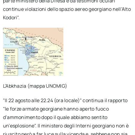
parte ministero della Difesa e da testimoni oculari
continue violazioni dello spazio aereo georgiano nell’Alto
Kodori".
L’Abkhazia (mappa UNOMIG)
"Il 22 agosto alle 22.24 (ora locale)" continua il rapporto
"le forze armate georgiane hanno aperto fuoco
d’ammonimento dopo il quale abbiamo sentito
un’esplosione". Il ministero degli Interni georgiano non è
riuscito però a far luce sulla vicenda e, sebbene non sia