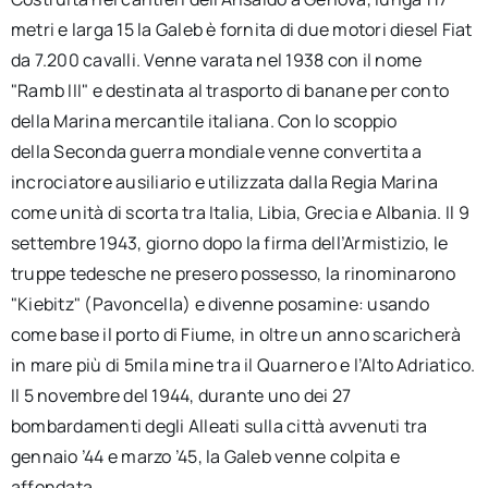
metri e larga 15 la Galeb è fornita di due motori diesel Fiat
da 7.200 cavalli. Venne varata nel 1938 con il nome
"Ramb III" e destinata al trasporto di banane per conto
della Marina mercantile italiana. Con lo scoppio
della Seconda guerra mondiale venne convertita a
incrociatore ausiliario e utilizzata dalla Regia Marina
come unità di scorta tra Italia, Libia, Grecia e Albania. Il 9
settembre 1943, giorno dopo la firma dell’Armistizio, le
truppe tedesche ne presero possesso, la rinominarono
"Kiebitz" (Pavoncella) e divenne posamine: usando
come base il porto di Fiume, in oltre un anno scaricherà
in mare più di 5mila mine tra il Quarnero e l’Alto Adriatico.
Il 5 novembre del 1944, durante uno dei 27
bombardamenti degli Alleati sulla città avvenuti tra
gennaio ’44 e marzo ’45, la Galeb venne colpita e
affondata.