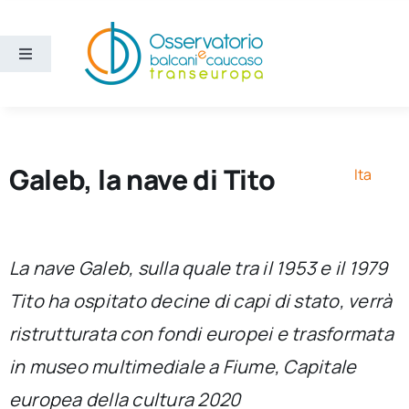
Salta
al
contenuto
Toggle
Navigation
Aree
Temi
Galeb, la nave di Tito
Ita
Ricerca e divulgazione
La nave Galeb, sulla quale tra il 1953 e il 1979
Sezioni
Tito ha ospitato decine di capi di stato, verrà
ristrutturata con fondi europei e trasformata
Chi siamo
in museo multimediale a Fiume, Capitale
Cerca
europea della cultura 2020