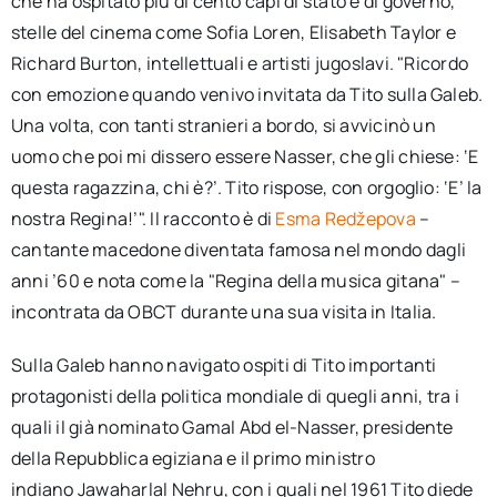
che ha ospitato più di cento capi di stato e di governo,
stelle del cinema come Sofia Loren, Elisabeth Taylor e
Richard Burton, intellettuali e artisti jugoslavi. "Ricordo
con emozione quando venivo invitata da Tito sulla Galeb.
Una volta, con tanti stranieri a bordo, si avvicinò un
uomo che poi mi dissero essere Nasser, che gli chiese: ‘E
questa ragazzina, chi è?’. Tito rispose, con orgoglio: ‘E’ la
nostra Regina!’". Il racconto è di
Esma Redžepova
–
cantante macedone diventata famosa nel mondo dagli
anni ’60 e nota come la "Regina della musica gitana" –
incontrata da OBCT durante una sua visita in Italia.
Sulla Galeb hanno navigato ospiti di Tito importanti
protagonisti della politica mondiale di quegli anni, tra i
quali il già nominato Gamal Abd el-Nasser, presidente
della Repubblica egiziana e il primo ministro
indiano Jawaharlal Nehru, con i quali nel 1961 Tito diede