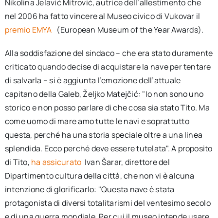
Nikolina Jelavić Mitrović, autrice dell’allestimento che
nel 2006 ha fatto vincere al Museo civico di Vukovar il
premio EMYA
(European Museum of the Year Awards).
Alla soddisfazione del sindaco – che era stato duramente
criticato quando decise di acquistare la nave per tentare
di salvarla – si è aggiunta l’emozione dell’attuale
capitano della Galeb, Željko Matejčić: "Io non sono uno
storico e non posso parlare di che cosa sia stato Tito. Ma
come uomo di mare amo tutte le navi e soprattutto
questa, perché ha una storia speciale oltre a una linea
splendida. Ecco perché deve essere tutelata". A proposito
di Tito,
ha assicurato
Ivan Šarar, direttore del
Dipartimento cultura della città, che non vi è alcuna
intenzione di glorificarlo: "Questa nave è stata
protagonista di diversi totalitarismi del ventesimo secolo
e di una guerra mondiale. Per cui il museo intende usare