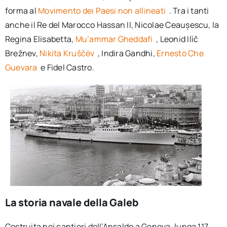
forma al
Movimento dei Paesi non allineati
. Tra i tanti
anche il Re del Marocco Hassan II, Nicolae Ceaușescu, la
Regina Elisabetta,
Mu’ammar Gheddafi
, Leonid Ilìč
Brežnev,
Nikita Kruščëv
, Indira Gandhi,
Ernesto Che
Guevara
e Fidel Castro.
La storia navale della Galeb
Costruita nei cantieri dell’Ansaldo a Genova, lunga 117