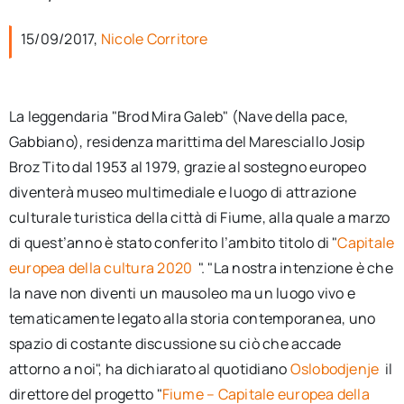
per:
15/09/2017,
Nicole Corritore
Newsletter
La leggendaria "Brod Mira Galeb" (Nave della pace,
Ita
Gabbiano), residenza marittima del Maresciallo Josip
Broz Tito dal 1953 al 1979, grazie al sostegno europeo
diventerà museo multimediale e luogo di attrazione
culturale turistica della città di Fiume, alla quale a marzo
di quest’anno è stato conferito l’ambito titolo di "
Capitale
europea della cultura 2020
". "La nostra intenzione è che
la nave non diventi un mausoleo ma un luogo vivo e
tematicamente legato alla storia contemporanea, uno
spazio di costante discussione su ciò che accade
attorno a noi", ha dichiarato al quotidiano
Oslobodjenje
il
direttore del progetto "
Fiume – Capitale europea della