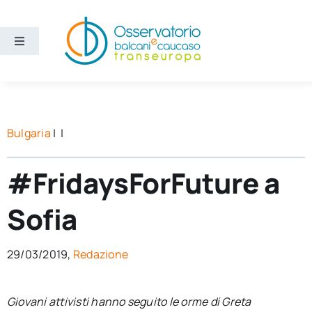
Salta
al
contenuto
Toggle
Navigation
Aree
Temi
Bulgaria
| |
Ricerca e divulgazione
#FridaysForFuture a
Sofia
Sezioni
29/03/2019,
Redazione
Chi siamo
Giovani attivisti hanno seguito le orme di Greta
Cerca