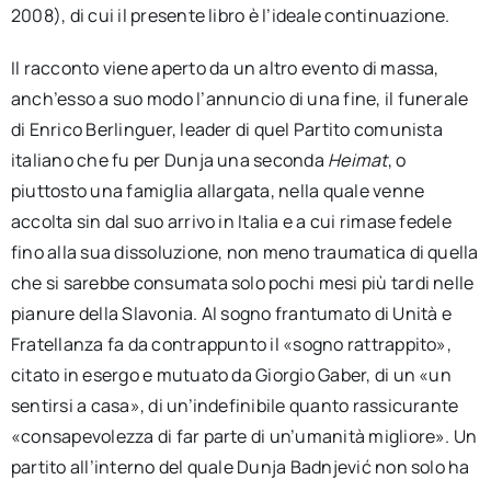
2008), di cui il presente libro è l’ideale continuazione.
Il racconto viene aperto da un altro evento di massa,
anch’esso a suo modo l’annuncio di una fine, il funerale
di Enrico Berlinguer, leader di quel Partito comunista
italiano che fu per Dunja una seconda
Heimat
, o
piuttosto una famiglia allargata, nella quale venne
accolta sin dal suo arrivo in Italia e a cui rimase fedele
fino alla sua dissoluzione, non meno traumatica di quella
che si sarebbe consumata solo pochi mesi più tardi nelle
pianure della Slavonia. Al sogno frantumato di Unità e
Fratellanza fa da contrappunto il «sogno rattrappito»,
citato in esergo e mutuato da Giorgio Gaber, di un «un
sentirsi a casa», di un’indefinibile quanto rassicurante
«consapevolezza di far parte di un’umanità migliore». Un
partito all’interno del quale Dunja Badnjević non solo ha