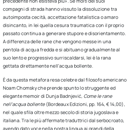
precedente non esisteva più». Se molti dei suoi
compagni di strada hanno vissuto la dissoluzione tra
autoimposta cecità, accettazione fatalistica o amaro
disincanto, in lei quella cesura traumatica con il proprio
passato continua a generare stupore e disorientamento.
A differenza delle rane che vengono messe in una
pentola di acqua fredda e si abituano gradualmente al
suo lento e progressivo surriscaldarsi, lei è la rana
gettata direttamente nell’acqua bollente.
È da questa metafora resa celebre dal filosofo americano
Noam Chomsky che prende spunto lo struggente ed
elegante memoir di Dunja Badnjević,
Come le rane
nell’acqua bollente
(Bordeaux Edizioni, pp. 164, € 14,00),
nel quale sfila oltre mezzo secolo di storia jugoslava e
italiana. Tra le più affermate traduttrici dal serbocroato,
avendo dato voce nella nostra lingua ai grandi della