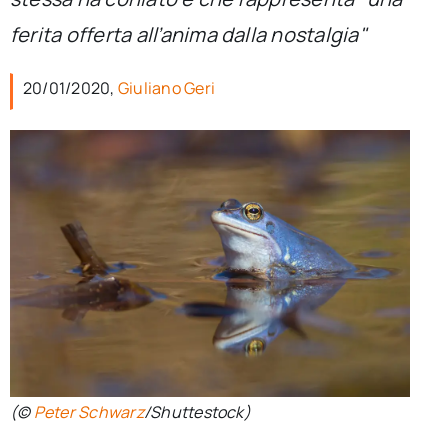
per:
ferita offerta all’anima dalla nostalgia"
Newsletter
20/01/2020,
Giuliano Geri
Ita
(©
Peter Schwarz
/Shuttestock)