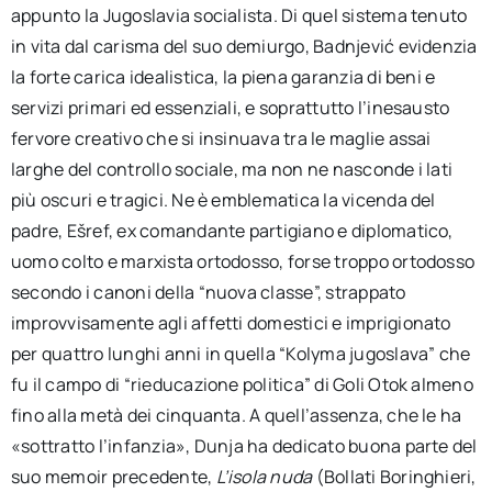
appunto la Jugoslavia socialista. Di quel sistema tenuto
in vita dal carisma del suo demiurgo, Badnjević evidenzia
la forte carica idealistica, la piena garanzia di beni e
servizi primari ed essenziali, e soprattutto l’inesausto
fervore creativo che si insinuava tra le maglie assai
larghe del controllo sociale, ma non ne nasconde i lati
più oscuri e tragici. Ne è emblematica la vicenda del
padre, Ešref, ex comandante partigiano e diplomatico,
uomo colto e marxista ortodosso, forse troppo ortodosso
secondo i canoni della “nuova classe”, strappato
improvvisamente agli affetti domestici e imprigionato
per quattro lunghi anni in quella “Kolyma jugoslava” che
fu il campo di “rieducazione politica” di Goli Otok almeno
fino alla metà dei cinquanta. A quell’assenza, che le ha
«sottratto l’infanzia», Dunja ha dedicato buona parte del
suo memoir precedente,
L’isola nuda
(Bollati Boringhieri,