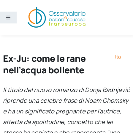
Salta
al
contenuto
Toggle
Navigation
Aree
Temi
Ex-Ju: come le rane
Ita
nell’acqua bollente
Ricerca e divulgazione
Il titolo del nuovo romanzo di Dunja Badnjević
Sezioni
riprende una celebre frase di Noam Chomsky
e ha un significato pregnante per l’autrice,
Chi siamo
affetta da apolitudine, concetto che lei
Cerca
stessa ha coniato e che rappresenta "una