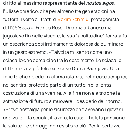
diritto al massimo rappresentante del
nostos algos
,
l’Ulisse omerico, che per almeno tre generazioni ha
tuttora il volto e i tratti di
Bekim Fehmiu
, protagonista
dell’
Odissea
di Franco Rossi. Di etnia albanese ma
jugoslavo fin nelle viscere, la sua “apolitudine” forzata fu
un’esperienza così intimamente dolorosa da culminare
in un gesto estremo. «Talvolta mi sento come uno
sciacallo che cerca cibo tra le cose morte. Lo sciacallo
della mia vita più felice», scrive Dunja Badnjević. Una
felicità che risiede, in ultima istanza, nelle cose semplici,
nel sentirsi protetti e parte di un tutto, nella lenta
costruzione di un avvenire. Alla fine non è altro che la
sottrazione di futuro a muovere il desiderio del ritorno:
«Provo nostalgia per le sicurezze che avevano i giovani
una volta – la scuola, il lavoro, la casa, i figli, la pensione,
la salute – e che oggi non esistono più. Per la certezza