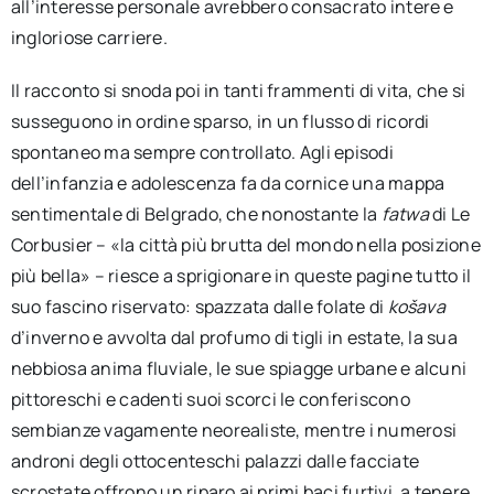
all’interesse personale avrebbero consacrato intere e
ingloriose carriere.
Il racconto si snoda poi in tanti frammenti di vita, che si
susseguono in ordine sparso, in un flusso di ricordi
spontaneo ma sempre controllato. Agli episodi
dell’infanzia e adolescenza fa da cornice una mappa
sentimentale di Belgrado, che nonostante la
fatwa
di Le
Corbusier – «la città più brutta del mondo nella posizione
più bella» – riesce a sprigionare in queste pagine tutto il
suo fascino riservato: spazzata dalle folate di
košava
d’inverno e avvolta dal profumo di tigli in estate, la sua
nebbiosa anima fluviale, le sue spiagge urbane e alcuni
pittoreschi e cadenti suoi scorci le conferiscono
sembianze vagamente neorealiste, mentre i numerosi
androni degli ottocenteschi palazzi dalle facciate
scrostate offrono un riparo ai primi baci furtivi, a tenere