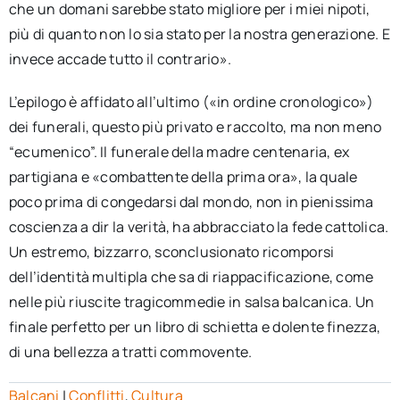
che un domani sarebbe stato migliore per i miei nipoti,
più di quanto non lo sia stato per la nostra generazione. E
invece accade tutto il contrario».
L’epilogo è affidato all’ultimo («in ordine cronologico»)
dei funerali, questo più privato e raccolto, ma non meno
“ecumenico”. Il funerale della madre centenaria, ex
partigiana e «combattente della prima ora», la quale
poco prima di congedarsi dal mondo, non in pienissima
coscienza a dir la verità, ha abbracciato la fede cattolica.
Un estremo, bizzarro, sconclusionato ricomporsi
dell’identità multipla che sa di riappacificazione, come
nelle più riuscite tragicommedie in salsa balcanica. Un
finale perfetto per un libro di schietta e dolente finezza,
di una bellezza a tratti commovente.
Balcani
|
Conflitti
,
Cultura