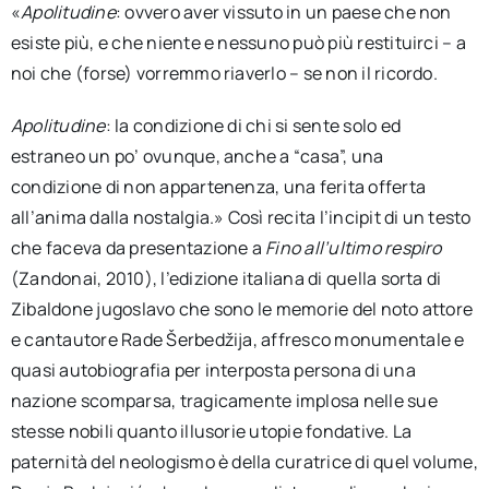
«
Apolitudine
: ovvero aver vissuto in un paese che non
esiste più, e che niente e nessuno può più restituirci – a
noi che (forse) vorremmo riaverlo – se non il ricordo.
Apolitudine
: la condizione di chi si sente solo ed
estraneo un po’ ovunque, anche a “casa”, una
condizione di non appartenenza, una ferita offerta
all’anima dalla nostalgia.» Così recita l’incipit di un testo
che faceva da presentazione a
Fino all’ultimo respiro
(Zandonai, 2010), l’edizione italiana di quella sorta di
Zibaldone jugoslavo che sono le memorie del noto attore
e cantautore Rade Šerbedžija, affresco monumentale e
quasi autobiografia per interposta persona di una
nazione scomparsa, tragicamente implosa nelle sue
stesse nobili quanto illusorie utopie fondative. La
paternità del neologismo è della curatrice di quel volume,