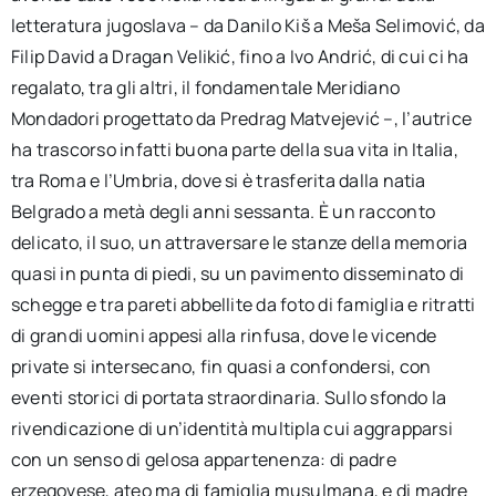
letteratura jugoslava – da Danilo Kiš a Meša Selimović, da
Filip David a Dragan Velikić, fino a Ivo Andrić, di cui ci ha
regalato, tra gli altri, il fondamentale Meridiano
Mondadori progettato da Predrag Matvejević –, l’autrice
ha trascorso infatti buona parte della sua vita in Italia,
tra Roma e l’Umbria, dove si è trasferita dalla natia
Belgrado a metà degli anni sessanta. È un racconto
delicato, il suo, un attraversare le stanze della memoria
quasi in punta di piedi, su un pavimento disseminato di
schegge e tra pareti abbellite da foto di famiglia e ritratti
di grandi uomini appesi alla rinfusa, dove le vicende
private si intersecano, fin quasi a confondersi, con
eventi storici di portata straordinaria. Sullo sfondo la
rivendicazione di un’identità multipla cui aggrapparsi
con un senso di gelosa appartenenza: di padre
erzegovese, ateo ma di famiglia musulmana, e di madre