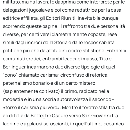
militato, ma ha lavorato dapprima come interprete per le
delegazioni jugoslave e poi come redattrice per la casa
editrice affiliata, gli Editori Riuniti. Inevitabile dunque,
scorrendo queste pagine, il raffronto tra due personalità
diverse, per certi versi diametralmente opposte, rese
simili dagli incroci della Storia e dalle responsabilità
politiche più che da attitudini o cifre stilistiche. Entrambi
comunisti eretici, entrambi leader di massa, Tito e
Berlinguer incarnarono due diverse tipologie di quel
“dono” chiamato carisma: circonfuso di retorica,
paternalismo bonario e di un certo mistero
(sapientemente coltivato) il primo, radicato nella
modestia e in una sobria autorevolezza il secondo –
«forse il carisma più vero». Mentre il feretro sfila tra due
ali di folla da Botteghe Oscure verso San Giovanni tra
lacrime e applausi scroscianti, in quell’ultimo, oceanico