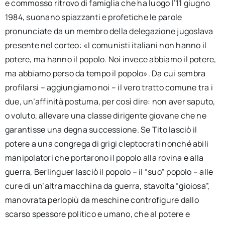
e commosso ritrovo di famiglia che ha luogo l’11 giugno
1984, suonano spiazzanti e profetiche le parole
pronunciate da un membro della delegazione jugoslava
presente nel corteo: «I comunisti italiani non hanno il
potere, ma hanno il popolo. Noi invece abbiamo il potere,
ma abbiamo perso da tempo il popolo». Da cui sembra
profilarsi – aggiungiamo noi – il vero tratto comune tra i
due, un’affinità postuma, per così dire: non aver saputo,
o voluto, allevare una classe dirigente giovane che ne
garantisse una degna successione. Se Tito lasciò il
potere a una congrega di grigi cleptocrati nonché abili
manipolatori che portarono il popolo alla rovina e alla
guerra, Berlinguer lasciò il popolo – il “suo” popolo – alle
cure di un’altra macchina da guerra, stavolta “gioiosa”,
manovrata perlopiù da meschine controfigure dallo
scarso spessore politico e umano, che al potere e