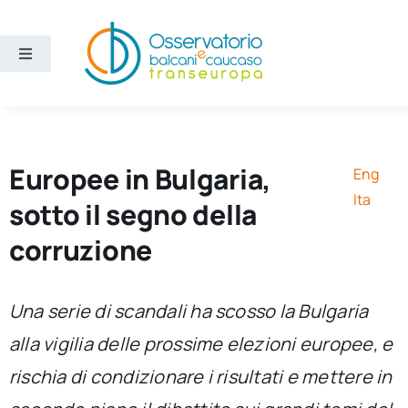
Salta
al
contenuto
Toggle
Navigation
Aree
Temi
Europee in Bulgaria,
Eng
Ita
sotto il segno della
Ricerca e divulgazione
corruzione
Sezioni
Una serie di scandali ha scosso la Bulgaria
alla vigilia delle prossime elezioni europee, e
Chi siamo
rischia di condizionare i risultati e mettere in
Cerca