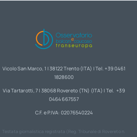
Vicolo San Marco, 1 | 38122 Trento (ITA) | Tel. +39 0461
1828600
Via Tartarotti, 7 | 38068 Rovereto (TN) (ITA) | Tel. +39
0464 667557
C.F. e P.IVA: 02076540224
Testata giornalistica registrata (Reg. Tribunale di Rovereto n.