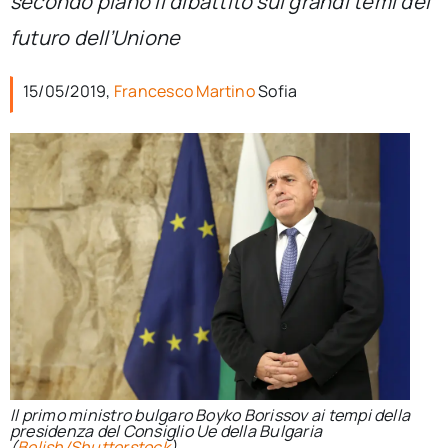
secondo piano il dibattito sui grandi temi del
per:
futuro dell’Unione
Newsletter
15/05/2019,
Francesco Martino
Sofia
Ita
Il primo ministro bulgaro Boyko Borissov ai tempi della
presidenza del Consiglio Ue della Bulgaria
(
Belish/Shutterstock
)