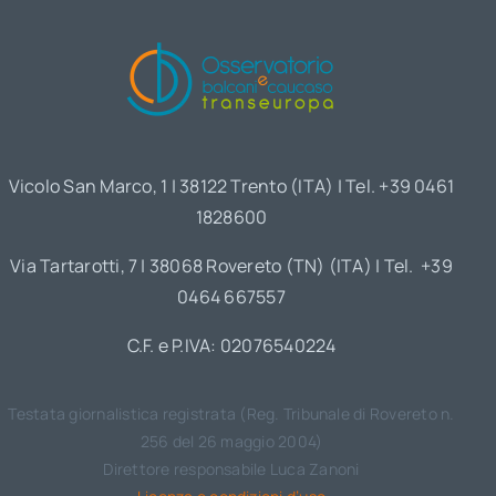
Vicolo San Marco, 1 | 38122 Trento (ITA) | Tel. +39 0461
1828600
Via Tartarotti, 7 | 38068 Rovereto (TN) (ITA) | Tel. +39
0464 667557
C.F. e P.IVA: 02076540224
Testata giornalistica registrata (Reg. Tribunale di Rovereto n.
256 del 26 maggio 2004)
Direttore responsabile Luca Zanoni