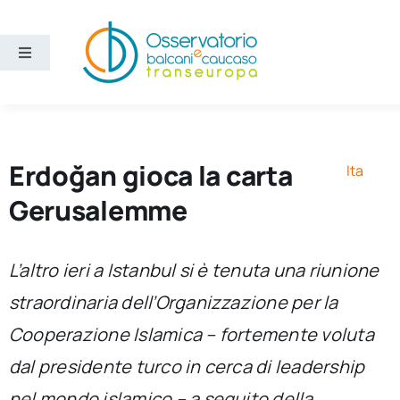
Salta
al
contenuto
Toggle
Navigation
Aree
Temi
Erdoğan gioca la carta
Ita
Gerusalemme
Ricerca e divulgazione
L’altro ieri a Istanbul si è tenuta una riunione
Sezioni
straordinaria dell’Organizzazione per la
Cooperazione Islamica – fortemente voluta
Chi siamo
dal presidente turco in cerca di leadership
Cerca
nel mondo islamico – a seguito della