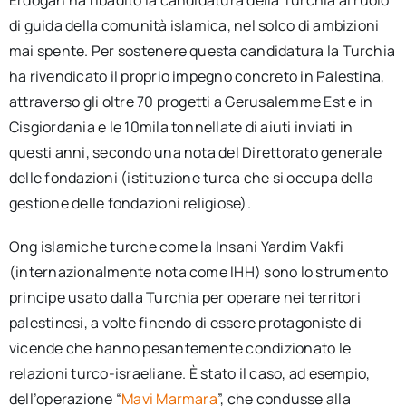
Erdoğan ha ribadito la candidatura della Turchia al ruolo
di guida della comunità islamica, nel solco di ambizioni
mai spente. Per sostenere questa candidatura la Turchia
ha rivendicato il proprio impegno concreto in Palestina,
attraverso gli oltre 70 progetti a Gerusalemme Est e in
Cisgiordania e le 10mila tonnellate di aiuti inviati in
questi anni, secondo una nota del Direttorato generale
delle fondazioni (istituzione turca che si occupa della
gestione delle fondazioni religiose).
Ong islamiche turche come la Insani Yardim Vakfi
(internazionalmente nota come IHH) sono lo strumento
principe usato dalla Turchia per operare nei territori
palestinesi, a volte finendo di essere protagoniste di
vicende che hanno pesantemente condizionato le
relazioni turco-israeliane. È stato il caso, ad esempio,
dell’operazione “
Mavi Marmara
”, che condusse alla