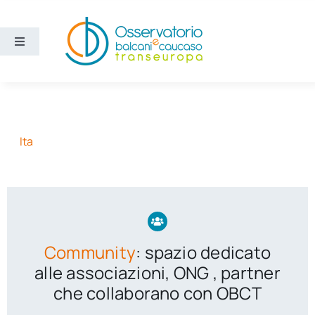
Salta
al
contenuto
Toggle
Navigation
Aree
Temi
Ita
Ricerca e divulgazione
Sezioni
Community
: spazio dedicato
Chi siamo
alle associazioni, ONG , partner
che collaborano con OBCT
Cerca