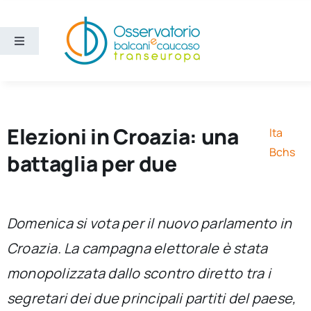
Salta
al
contenuto
Toggle
Navigation
Aree
Temi
Elezioni in Croazia: una
Ita
Bchs
battaglia per due
Ricerca e divulgazione
Sezioni
Domenica si vota per il nuovo parlamento in
Croazia. La campagna elettorale è stata
Chi siamo
monopolizzata dallo scontro diretto tra i
segretari dei due principali partiti del paese,
Cerca