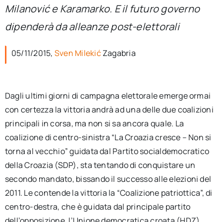
per:
Milanović e Karamarko. E il futuro governo
dipenderà da alleanze post-elettorali
Newsletter
05/11/2015,
Sven Milekić
Zagabria
Ita
Dagli ultimi giorni di campagna elettorale emerge ormai
con certezza la vittoria andrà ad una delle due coalizioni
principali in corsa, ma non si sa ancora quale. La
coalizione di centro-sinistra “La Croazia cresce – Non si
torna al vecchio” guidata dal Partito socialdemocratico
della Croazia (SDP), sta tentando di conquistare un
secondo mandato, bissando il successo alle elezioni del
2011. Le contende la vittoria la “Coalizione patriottica”, di
centro-destra, che è guidata dal principale partito
dell’opposizione, l’Unione democratica croata (HDZ).