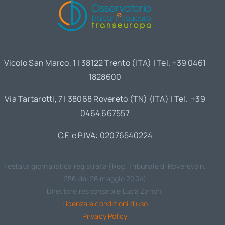
Vicolo San Marco, 1 | 38122 Trento (ITA) | Tel. +39 0461
1828600
Via Tartarotti, 7 | 38068 Rovereto (TN) (ITA) | Tel. +39
0464 667557
C.F. e P.IVA: 02076540224
Testata giornalistica registrata (Reg. Tribunale di Rovereto n.
256 del 26 maggio 2004)
Direttore responsabile Luca Zanoni
Licenza e condizioni d’uso
Privacy Policy