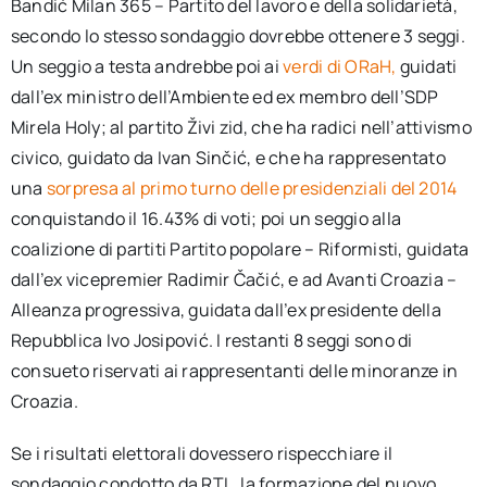
Bandić Milan 365 – Partito del lavoro e della solidarietà,
secondo lo stesso sondaggio dovrebbe ottenere 3 seggi.
Un seggio a testa andrebbe poi ai
verdi di ORaH,
guidati
dall’ex ministro dell’Ambiente ed ex membro dell’SDP
Mirela Holy; al partito Živi zid, che ha radici nell’attivismo
civico, guidato da Ivan Sinčić, e che ha rappresentato
una
sorpresa al primo turno delle presidenziali del 2014
conquistando il 16.43% di voti; poi un seggio alla
coalizione di partiti Partito popolare – Riformisti, guidata
dall’ex vicepremier Radimir Čačić, e ad Avanti Croazia –
Alleanza progressiva, guidata dall’ex presidente della
Repubblica Ivo Josipović. I restanti 8 seggi sono di
consueto riservati ai rappresentanti delle minoranze in
Croazia.
Se i risultati elettorali dovessero rispecchiare il
sondaggio condotto da RTL, la formazione del nuovo