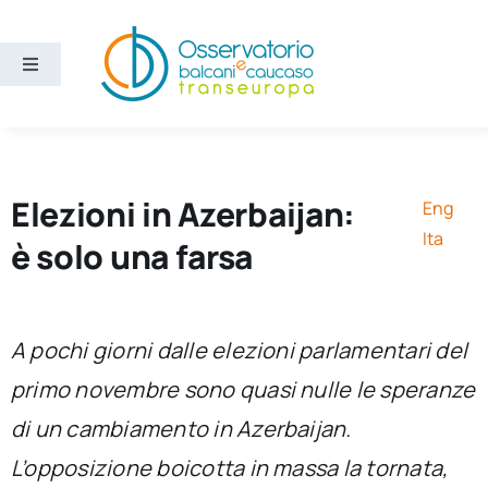
Salta
al
contenuto
Toggle
Navigation
Aree
Temi
Elezioni in Azerbaijan:
Eng
Ita
è solo una farsa
Ricerca e divulgazione
Sezioni
A pochi giorni dalle elezioni parlamentari del
primo novembre sono quasi nulle le speranze
Chi siamo
di un cambiamento in Azerbaijan.
L’opposizione boicotta in massa la tornata,
Cerca