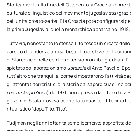
Storicamente alla fine dell’Ottocento la Croazia venne de
culturale e linguistico del movimento jugoslavista (grazi
dell’unità croato-serba. E la Croazia poté configurarsi 
la prima Jugoslavia, quella monarchica apparsa nel 1918.
Tuttavia, nonostante lo stesso Tito fosse un croato delle
carsico di tendenze antiserbe, antijugoslave, anticomunist
di Starcevic e nelle continue tensioni antibelgradesi all’
spietato collaborazionismo
ustascia
di Ante Pavelic. E pe
tutt’altro che tranquilla, come dimostrarono l’attività de
gli attentati terroristici e la storia dal sapore quasi ind
(
hvratsko proljece
) del 1971, poi repressa da Tito e dalla 
giovani di Spalato aveva constatato quanto il titoismo foss
ritualistico “dopo Tito, Tito”.
Tudjman negli anni ottanta semplicemente approfitta de
smantellare il passato con un disinvolto revisionismo stor