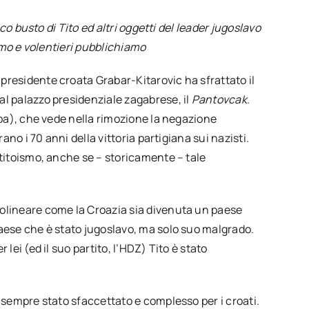
o busto di Tito ed altri oggetti del
leader
jugoslavo
amo e volentieri pubblichiamo
presidente croata Grabar-Kitarovic ha sfrattato il
al palazzo presidenziale zagabrese, il
Pantovcak
.
aba), che vede nella rimozione la negazione
ano i 70 anni della vittoria partigiana sui nazisti.
 titoismo, anche se – storicamente – tale
tolineare come la Croazia sia divenuta un paese
paese che è stato jugoslavo, ma solo suo malgrado.
lei (ed il suo partito, l’HDZ) Tito è stato
è sempre stato sfaccettato e complesso per i croati.