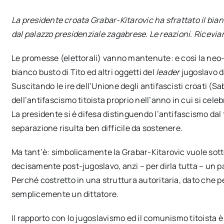
La presidente croata Grabar-Kitarovic ha sfrattato il bianc
dal palazzo presidenziale zagabrese. Le reazioni. Ricevi
Le promesse (elettorali) vanno mantenute: e così la neo-
bianco busto di Tito ed altri oggetti del
leader
jugoslavo d
Suscitando le ire dell’Unione degli antifascisti croati (S
dell’antifascismo titoista proprio nell’anno in cui si celebr
La presidente si è difesa distinguendo l’antifascismo dal
separazione risulta ben difficile da sostenere.
Ma tant’è: simbolicamente la Grabar-Kitarovic vuole sot
decisamente post-jugoslavo, anzi – per dirla tutta – un 
Perché costretto in una struttura autoritaria, dato che per 
semplicemente un dittatore.
Il rapporto con lo jugoslavismo ed il comunismo titoista 