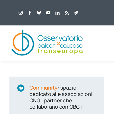
Salta
al
contenuto
Community
: spazio
dedicato alle associazioni,
ONG , partner che
collaborano con OBCT