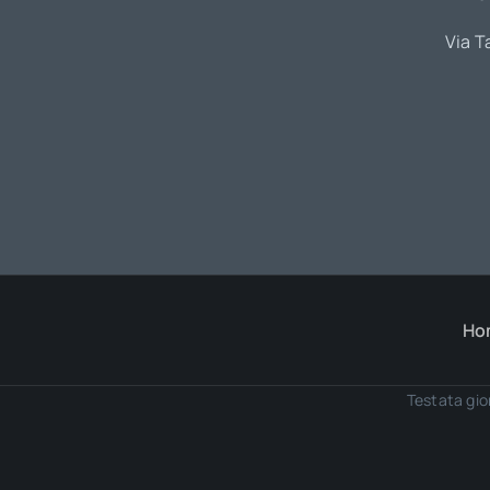
Via T
Ho
Testata gio