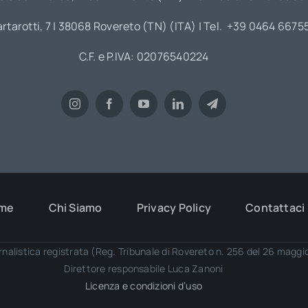
artarotti, 7 | 38068 Rovereto (TN) (ITA) | Tel. +39 0464 6675
C.F. e P.IVA: 02076540224
me
Chi Siamo
Privacy Policy
Contattaci
rnalistica registrata (Reg. Tribunale di Rovereto n. 256 del 26 magg
Direttore responsabile Luca Zanoni
Licenza e condizioni d’uso