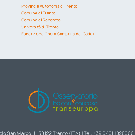
Provincia Autonoma di Trento
Comune di Trento
Comune di Rovereto
Università di Trento
Fondazione Opera Campana dei Caduti
olo San Marco, 1 | 38122 Trento (ITA) | Tel. +39 0461 1828600