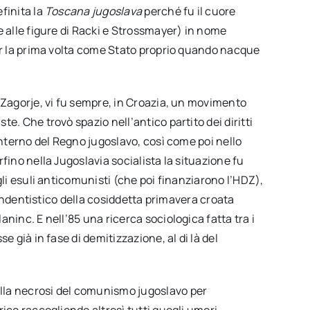
finita la
Toscana jugoslava
perché fu il cuore
e alle figure di Racki e Strossmayer) in nome
per la prima volta come Stato proprio quando nacque
 Zagorje, vi fu sempre, in Croazia, un movimento
e. Che trovò spazio nell’antico partito dei diritti
interno del Regno jugoslavo, così come poi nello
rfino nella Jugoslavia socialista la situazione fu
gli esuli anticomunisti (che poi finanziarono l’HDZ),
ipendentistico della cosiddetta primavera croata
Planinc. E nell’85 una ricerca sociologica fatta tra i
e già in fase di demitizzazione, al di là del
lla necrosi del comunismo jugoslavo per
ico raccogliendo altresì tutti quegli umori