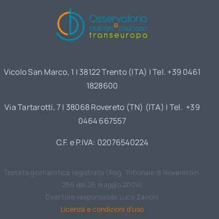
Vicolo San Marco, 1 | 38122 Trento (ITA) | Tel. +39 0461
1828600
Via Tartarotti, 7 | 38068 Rovereto (TN) (ITA) | Tel. +39
0464 667557
C.F. e P.IVA: 02076540224
Testata giornalistica registrata (Reg. Tribunale di Rovereto n.
256 del 26 maggio 2004)
Direttore responsabile Luca Zanoni
Licenza e condizioni d’uso