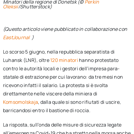
Minatori della regione di Donetsk (©
Perkin
Oleksii
/Shutterstock)
(Questo articolo viene pubblicato in collaborazione con
EastJournal
)
Lo scorso 5 giugno, nella repubblica separatista di
Luhansk (LNR), oltre
120 minatori
hanno protestato
contro le autorità locali e i gestori dell’impresa para-
statale di estrazione per cui lavorano: da tre mesi non
ricevono infatti il salario. La protesta si è svolta
direttamente nelle viscere della miniera di
Komsomolskaja
, dalla quale si sono rifiutati di uscire,
barricandosi entro il bastione di roccia.
La risposta, sull’onda delle misure di sicurezza legate
all’emergenza Covid-19 che ha stretto nella morsa anche