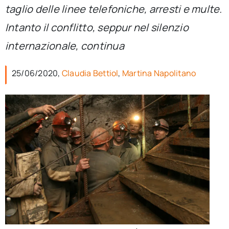
per:
taglio delle linee telefoniche, arresti e multe.
Intanto il conflitto, seppur nel silenzio
Newsletter
internazionale, continua
Ita
25/06/2020,
Claudia Bettiol
,
Martina Napolitano