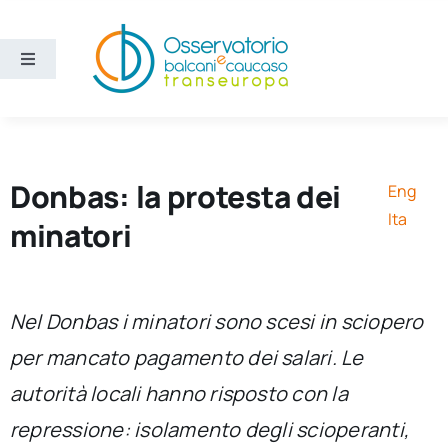
Salta
al
contenuto
Toggle
Navigation
Aree
Temi
Donbas: la protesta dei
Eng
Ita
minatori
Ricerca e divulgazione
Sezioni
Nel Donbas i minatori sono scesi in sciopero
per mancato pagamento dei salari. Le
Chi siamo
autorità locali hanno risposto con la
repressione: isolamento degli scioperanti,
Cerca