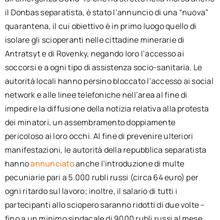
il Donbas separatista, è stato l’annuncio di una “nuova”
quarantena, il cui obiettivo è in primo luogo quello di
isolare gli scioperanti nelle cittadine minerarie di
Antratsyt e di Rovenky, negando loro l’accesso ai
soccorsi e a ogni tipo di assistenza socio-sanitaria. Le
autorità locali hanno persino bloccato l’accesso ai social
network e alle linee telefoniche nell’area al fine di
impedire la diffusione della notizia relativa alla protesta
dei minatori, un assembramento doppiamente
pericoloso ai loro occhi. Al fine di prevenire ulteriori
manifestazioni, le autorità della repubblica separatista
hanno
annunciato
anche l’introduzione di multe
pecuniarie pari a 5.000 rubli russi (circa 64 euro) per
ogni ritardo sul lavoro; inoltre, il salario di tutti i
partecipanti allo sciopero saranno ridotti di due volte –
fino a un minimo sindacale di 9000 rubli russi al mese