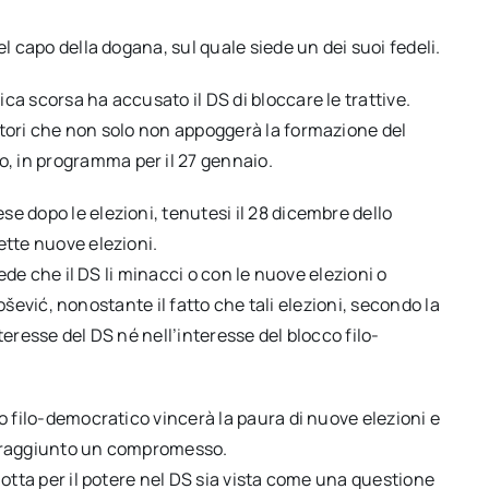
el capo della dogana, sul quale siede un dei suoi fedeli.
ca scorsa ha accusato il DS di bloccare le trattive.
utori che non solo non appoggerà la formazione del
, in programma per il 27 gennaio.
e dopo le elezioni, tenutesi il 28 dicembre dello
ette nuove elezioni.
rede che il DS li minacci o con le nuove elezioni o
ilošević, nonostante il fatto che tali elezioni, secondo la
teresse del DS né nell’interesse del blocco filo-
o filo-democratico vincerà la paura di nuove elezioni e
rrà raggiunto un compromesso.
lotta per il potere nel DS sia vista come una questione