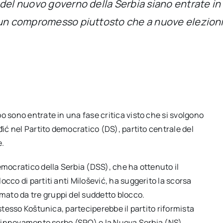
l nuovo governo della Serbia siano entrate in una 
 un compromesso piuttosto che a nuove elezioni
o sono entrate in una fase critica visto che si svolgono
đić nel Partito democratico (DS), partito centrale del
e.
emocratico della Serbia (DSS), che ha ottenuto il
cco di partiti anti Milošević, ha suggerito la scorsa
ato da tre gruppi del suddetto blocco.
 stesso Koštunica, parteciperebbe il partito riformista
l rinnovamento serbo (SPO) e la Nuova Serbia (NS).