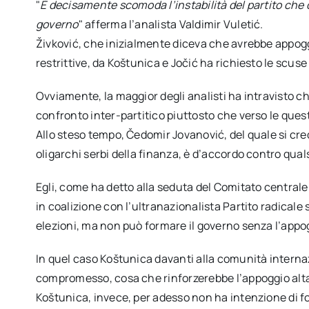
"
È decisamente scomoda l’instabilità del partito che 
governo
" afferma l’analista Valdimir Vuletić.
Živković, che inizialmente diceva che avrebbe appog
restrittive, da Koštunica e Jočić ha richiesto le scus
Ovviamente, la maggior degli analisti ha intravisto che
confronto inter-partitico piuttosto che verso le ques
Allo steso tempo, Čedomir Jovanović, del quale si cre
oligarchi serbi della finanza, è d’accordo contro qual
Egli, come ha detto alla seduta del Comitato centrale
in coalizione con l’ultranazionalista Partito radicale 
elezioni, ma non può formare il governo senza l’appo
In quel caso Koštunica davanti alla comunità internaz
compromesso, cosa che rinforzerebbe l’appoggio alt
Koštunica, invece, per adesso non ha intenzione di fo