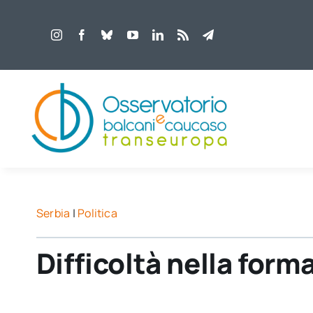
Salta
al
contenuto
Serbia
|
Politica
Difficoltà nella for