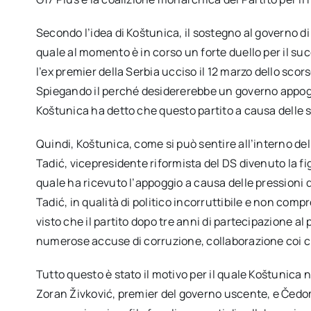
Secondo l’idea di Koštunica, il sostegno al governo d
quale al momento è in corso un forte duello per il suc
l’ex premier della Serbia ucciso il 12 marzo dello scor
Spiegando il perché desidererebbe un governo appogg
Koštunica ha detto che questo partito a causa delle su
Quindi, Koštunica, come si può sentire all’interno del
Tadić, vicepresidente riformista del DS divenuto la fig
quale ha ricevuto l’appoggio a causa delle pressioni del
Tadić, in qualità di politico incorruttibile e non com
visto che il partito dopo tre anni di partecipazione a
numerose accuse di corruzione, collaborazione coi c
Tutto questo è stato il motivo per il quale Koštunica no
Zoran Živković, premier del governo uscente, e Čedom