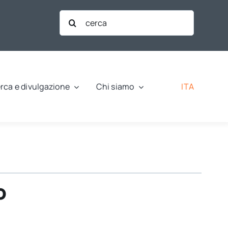
Cerca
per:
ITA
rca e divulgazione
Chi siamo
o