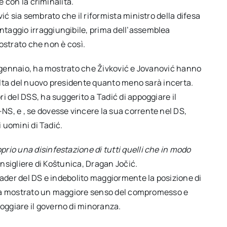
e con la criminalità.
ić sia sembrato che il riformista ministro della difesa
taggio irraggiungibile, prima dell’assemblea
mostrato che non è così.
11 gennaio, ha mostrato che Živković e Jovanović hanno
celta del nuovo presidente quanto meno sarà incerta.
i del DSS, ha suggerito a Tadić di appoggiare il
S, e , se dovesse vincere la sua corrente nel DS,
i uomini di Tadić.
rio una disinfestazione di tutti quelli che in modo
consigliere di Koštunica, Dragan Jočić.
eader del DS e indebolito maggiormente la posizione di
ć, ha mostrato un maggiore senso del compromesso e
ggiare il governo di minoranza.