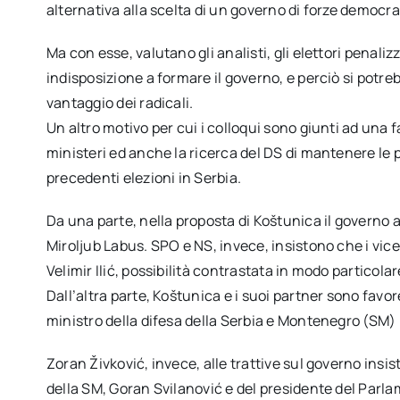
alternativa alla scelta di un governo di forze democr
Ma con esse, valutano gli analisti, gli elettori penalizz
indisposizione a formare il governo, e perciò si potr
vantaggio dei radicali.
Un altro motivo per cui i colloqui sono giunti ad una fas
ministeri ed anche la ricerca del DS di mantenere le pr
precedenti elezioni in Serbia.
Da una parte, nella proposta di Koštunica il governo a
Miroljub Labus. SPO e NS, invece, insistono che i vice
Velimir Ilić, possibilità contrastata in modo particola
Dall’altra parte, Koštunica e i suoi partner sono favo
ministro della difesa della Serbia e Montenegro (SM) 
Zoran Živković, invece, alle trattive sul governo insi
della SM, Goran Svilanović e del presidente del Parl