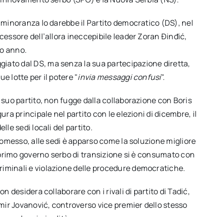
i minoranza lo darebbe il Partito democratico (DS), nel
cessore dell’allora ineccepibile leader Zoran Ðinđić,
so anno.
iato dal DS, ma senza la sua partecipazione diretta,
e lotte per il potere "
invia messaggi confusi
".
 suo partito, non fugge dalla collaborazione con Boris
ura principale nel partito con le elezioni di dicembre, il
le sedi locali del partito.
promesso, alle sedi è apparso come la soluzione migliore
l primo governo serbo di transizione si è consumato con
riminali e violazione delle procedure democratiche.
n desidera collaborare con i rivali di partito di Tadić,
ir Jovanović, controverso vice premier dello stesso