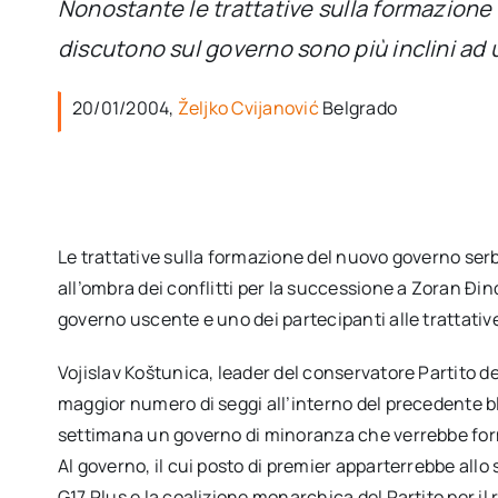
Nonostante le trattative sulla formazione de
discutono sul governo sono più inclini ad
20/01/2004,
Željko Cvijanović
Belgrado
Le trattative sulla formazione del nuovo governo serb
all’ombra dei conflitti per la successione a Zoran Ðin
governo uscente e uno dei partecipanti alle trattativ
Vojislav Koštunica, leader del conservatore Partito d
maggior numero di seggi all’interno del precedente blo
settimana un governo di minoranza che verrebbe form
Al governo, il cui posto di premier apparterrebbe allo
G17 Plus e la coalizione monarchica del Partito per i