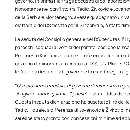
governo, in prima fila fra gli accusati di collaborazion
Nonostante nel conflitto tra Tadić, Živković e Jovanov
della Serbia e Montenegro, avesse guadagnato un van
elettorale del DS fissata per il 21 febbraio, è stato di
La seduta del Consiglio generale del DS, tenutasi l’
parecchi seguaci ai vertici del partito, così che la s
Per questo Koštunica, come si può sentire tra i membr
governo di minoranza formato da DSS, G17 Plus, SPO-N
Koštunica ricostruirà il governo e in esso integrerà gl
"
Questo nuovo modello di governo di minoranza è prop
sbagliato hanno guidato il paese
", è stata l’idea del 
Questa incauta dichiarazione ha suscitato l’ira dei l
Tadić, il quale, a differenza di Jovanović e Živkovi
sarebbe stato pronto con concessioni minime ad appo