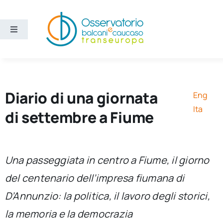
Salta
al
contenuto
Toggle
Navigation
Aree
Temi
Diario di una giornata
Eng
Ita
di settembre a Fiume
Ricerca e divulgazione
Sezioni
Una passeggiata in centro a Fiume, il giorno
del centenario dell’impresa fiumana di
Chi siamo
D’Annunzio: la politica, il lavoro degli storici,
la memoria e la democrazia
Cerca