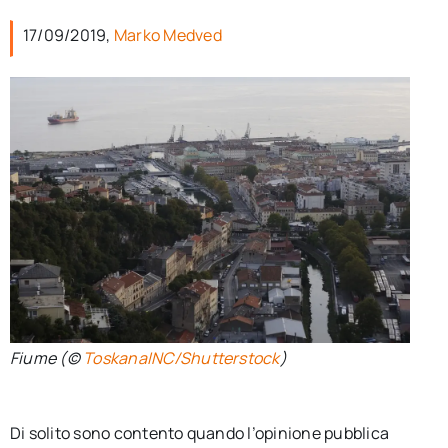
per:
17/09/2019,
Marko Medved
Newsletter
Ita
Fiume (©
ToskanaINC/Shutterstock
)
Di solito sono contento quando l’opinione pubblica