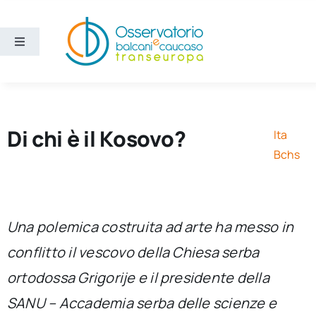
Salta
al
contenuto
Toggle
Navigation
Aree
Temi
Di chi è il Kosovo?
Ita
Bchs
Ricerca e divulgazione
Sezioni
Una polemica costruita ad arte ha messo in
conflitto il vescovo della Chiesa serba
Chi siamo
ortodossa Grigorije e il presidente della
SANU – Accademia serba delle scienze e
Cerca