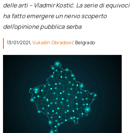
per:
delle arti – Vladmir Kostić. La serie di equivoci
ha fatto emergere un nervo scoperto
Newsletter
dell’opinione pubblica serba
Ita
13/01/2021,
Vukašin Obradović
Belgrado