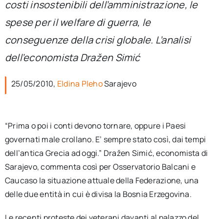
costi insostenibili dell’amministrazione, le
per:
spese per il welfare di guerra, le
Newsletter
conseguenze della crisi globale. L’analisi
dell’economista Dražen Simić
Ita
25/05/2010,
Eldina Pleho
Sarajevo
“Prima o poi i conti devono tornare, oppure i Paesi
governati male crollano. E’ sempre stato così, dai tempi
dell’antica Grecia ad oggi.” Dražen Simić, economista di
Sarajevo, commenta così per Osservatorio Balcani e
Caucaso la situazione attuale della Federazione, una
delle due entità in cui è divisa la Bosnia Erzegovina.
Le recenti proteste dei veterani davanti al palazzo del