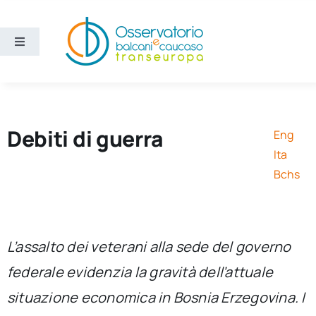
Salta
al
contenuto
Toggle
Navigation
Aree
Temi
Debiti di guerra
Eng
Ita
Ricerca e divulgazione
Bchs
Sezioni
L’assalto dei veterani alla sede del governo
Chi siamo
federale evidenzia la gravità dell’attuale
situazione economica in Bosnia Erzegovina. I
Cerca