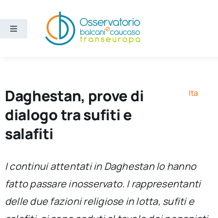
Salta
al
contenuto
Toggle
Navigation
Aree
Temi
Daghestan, prove di
Ita
dialogo tra sufiti e
Ricerca e divulgazione
salafiti
Sezioni
I continui attentati in Daghestan lo hanno
fatto passare inosservato. I rappresentanti
Chi siamo
delle due fazioni religiose in lotta, sufiti e
Cerca