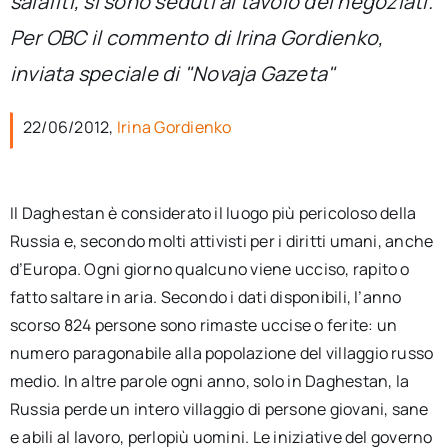
salafiti, si sono seduti al tavolo dei negoziati.
per:
Per OBC il commento di Irina Gordienko,
Newsletter
inviata speciale di "Novaja Gazeta"
22/06/2012,
Irina Gordienko
Ita
Il Daghestan è considerato il luogo più pericoloso della
Russia e, secondo molti attivisti per i diritti umani, anche
d’Europa. Ogni giorno qualcuno viene ucciso, rapito o
fatto saltare in aria. Secondo i dati disponibili, l’anno
scorso 824 persone sono rimaste uccise o ferite: un
numero paragonabile alla popolazione del villaggio russo
medio. In altre parole ogni anno, solo in Daghestan, la
Russia perde un intero villaggio di persone giovani, sane
e abili al lavoro, perlopiù uomini. Le iniziative del governo