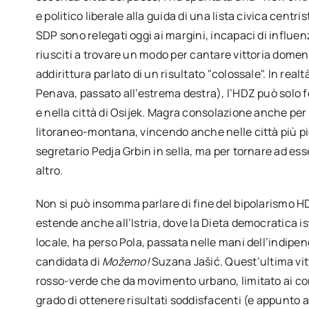
e politico liberale alla guida di una lista civica centr
SDP sono relegati oggi ai margini, incapaci di influenz
riusciti a trovare un modo per cantare vittoria domen
addirittura parlato di un risultato "colossale". In real
Penava, passato all’estrema destra), l’HDZ può solo fes
e nella città di Osijek. Magra consolazione anche per
litoraneo-montana, vincendo anche nelle città più pi
segretario Pedja Grbin in sella, ma per tornare ad ess
altro.
Non si può insomma parlare di fine del bipolarismo HD
estende anche all’Istria, dove la Dieta democratica i
locale, ha perso Pola, passata nelle mani dell’indipend
candidata di
Možemo
!
Suzana Jašić. Quest’ultima vit
rosso-verde che da movimento urbano, limitato ai con
grado di ottenere risultati soddisfacenti (e appunto a