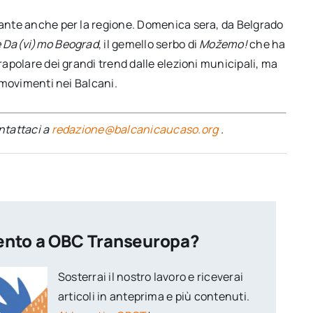
ssante anche per la regione. Domenica sera, da Belgrado
 Da(vi)mo Beograd
, il gemello serbo di
Možemo
!
che ha
trapolare dei grandi trend dalle elezioni municipali, ma
i movimenti nei Balcani.
ontattaci a
redazione@balcanicaucaso.org
.
ento a OBC Transeuropa?
Sosterrai il nostro lavoro e riceverai
articoli in anteprima e più contenuti.