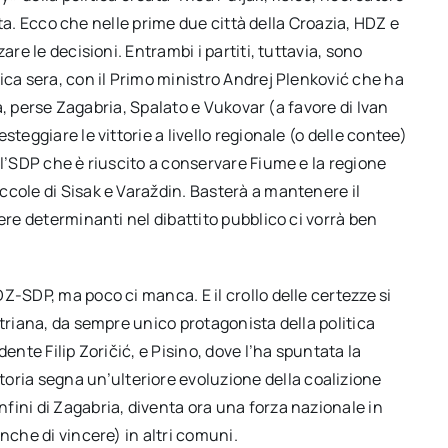
ista. Ecco che nelle prime due città della Croazia, HDZ e
are le decisioni. Entrambi i partiti, tuttavia, sono
ica sera, con il Primo ministro Andrej Plenković che ha
tà, perse Zagabria, Spalato e Vukovar (a favore di Ivan
teggiare le vittorie a livello regionale (o delle contee)
 l’SDP che è riuscito a conservare Fiume e la regione
ccole di Sisak e Varaždin. Basterà a mantenere il
ere determinanti nel dibattito pubblico ci vorrà ben
Z-SDP, ma poco ci manca. E il crollo delle certezze si
striana, da sempre unico protagonista della politica
ente Filip Zoričić, e Pisino, dove l’ha spuntata la
toria segna un’ulteriore evoluzione della coalizione
fini di Zagabria, diventa ora una forza nazionale in
nche di vincere) in altri comuni.