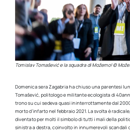
Tomislav Tomašević e la squadra di Možemo! © Mož
Domenica sera Zagabria ha chiuso una parentesi lung
Tomašević, politologo e militante ecologista di 40ann
trono su cui sedeva quasi ininterrottamente dal 2000
morto d’infarto nel febbraio 2021. La svolta è radica
diventato per molti il simbolo di tutti i mali della po
sinistra a destra, coinvolto in innumerevoli scandali 