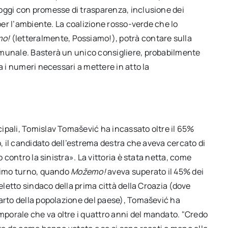
oggi con promesse di trasparenza, inclusione dei
 per l’ambiente. La coalizione rosso-verde che lo
mo
!
(letteralmente, Possiamo!), potrà contare sulla
omunale. Basterà un unico consigliere, probabilmente
a i numeri necessari a mettere in atto la
ipali, Tomislav Tomašević ha incassato oltre il 65%
o, il candidato dell’estrema destra che aveva cercato di
o contro la sinistra». La vittoria è stata netta, come
primo turno, quando
Možemo
!
aveva superato il 45% dei
-eletto sindaco della prima città della Croazia (dove
uarto della popolazione del paese), Tomašević ha
porale che va oltre i quattro anni del mandato. "Credo