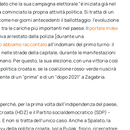
dato che la sua campagna elettorale "è iniziata già nel
 cominciato la propria attività politica. Si tratta di un
me nei giorni antecedenti il ballottaggio: l’evoluzione
 tra le cariche più importanti nel paese. Il
portale Index
va arrestato dalla polizia [durante una
o abbiamo
ra
ccontato
all’indomani del primo turno: il
nelle strade della capitale, durante le manifestazioni
no. Per questo, la sua elezione, con una vittoria così
olitica croata e, se la coalizione rosso-verde riuscirà
nte di un "prima" e di un "dopo 2021" a Zagabria.
e perché, per la prima volta dall’indipendenza del paese,
 croata (HDZ) e il Partito socialdemocratico (SDP) –
 E non si tratta dell’unico caso. Anche a Spalato, la
 della politica croata: Ivica Puljak, fisico, ricercatore