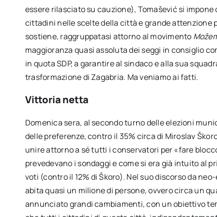
essere rilasciato su cauzione), Tomašević si impone 
cittadini nelle scelte della città e grande attenzione
sostiene, raggruppatasi attorno al movimento
Može
maggioranza quasi assoluta dei seggi in consiglio c
in quota SDP, a garantire al sindaco e alla sua squadr
trasformazione di Zagabria. Ma veniamo ai fatti.
Vittoria netta
Domenica sera, al secondo turno delle elezioni munic
delle preferenze, contro il 35% circa di Miroslav Škor
unire attorno a sé tutti i conservatori per «fare blocc
prevedevano i sondaggi e come si era già intuito al 
voti (contro il 12% di Škoro). Nel suo discorso da neo
abita quasi un milione di persone, ovvero circa un q
annunciato grandi cambiamenti, con un obiettivo tem