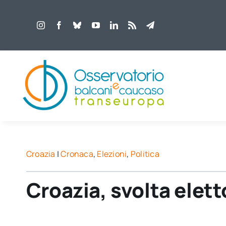
Salta
al
contenuto
Croazia
|
Cronaca
,
Elezioni
,
Politica
Croazia, svolta elett