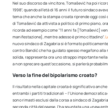
Nel suo discorso da vincitore, Tomašević ha poi ricor
1998", quando all’età di 16 anni il futuro sindaco aveva
tema che anche la stampa croata riprende oggi così co
di Tomašević da attivista a politico di primo piano, ora
ricorda ad esempio come "11 anni fa [Tomašević] veni
manifestazione], mentre adesso è primo cittadino".
L
nuovo sindaco di Zagabria si è formato politicamente 
contro Bandić che ha guidato spesso megafono alla ma
solida, rappresenta ora uno strappo importante nella p
a non sprecare quest’occasione, si parlerà probabilme
Verso la fine del bipolarismo croato?
Il risultato nella capitale croata è significativo anch
entrambi i partiti tradizionali – l’Unione democratica
sono rimasti esclusi dalla corsa a sindaco di Zagabria.
seconda città del paese, l’ha spuntata una «new entry»