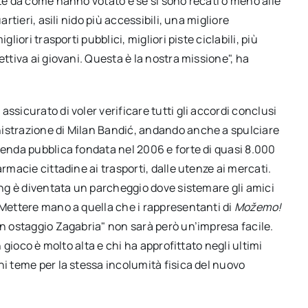
nte da come hanno votato e se si sono recati o meno alle
rtieri, asili nido più accessibili, una migliore
liori trasporti pubblici, migliori piste ciclabili, più
ettiva ai giovani. Questa è la nostra missione", ha
ssicurato di voler verificare tutti gli accordi conclusi
nistrazione di Milan Bandić, andando anche a spulciare
ienda pubblica fondata nel 2006 e forte di quasi 8.000
rmacie cittadine ai trasporti, dalle utenze ai mercati.
ding è diventata un parcheggio dove sistemare gli amici
 Mettere mano a quella che i rappresentanti di
Možemo
!
in ostaggio Zagabria" non sarà però un’impresa facile.
n gioco è molto alta e chi ha approfittato negli ultimi
hi teme per la stessa incolumità fisica del nuovo