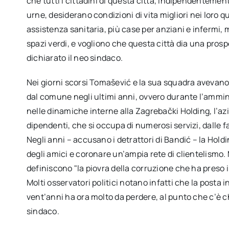
che tutti i cittadini di questa città, indipendenteme
urne, desiderano condizioni di vita migliori nei loro qua
assistenza sanitaria, più case per anziani e infermi, mig
spazi verdi, e vogliono che questa città dia una prosp
dichiarato il neo sindaco.
Nei giorni scorsi Tomašević e la sua squadra avevano a
dal comune negli ultimi anni, ovvero durante l’ammi
nelle dinamiche interne alla Zagrebački Holding, l’az
dipendenti, che si occupa di numerosi servizi, dalle fa
Negli anni – accusano i detrattori di Bandić – la Hol
degli amici e coronare un’ampia rete di clientelismo.
definiscono "la piovra della corruzione che ha preso 
Molti osservatori politici notano infatti che la posta i
vent’anni ha ora molto da perdere, al punto che c’è c
sindaco.