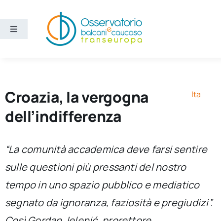
Salta
al
contenuto
Toggle
Navigation
Aree
Temi
Croazia, la vergogna
Ita
dell’indifferenza
Ricerca e divulgazione
“La comunità accademica deve farsi sentire
Sezioni
sulle questioni più pressanti del nostro
tempo in uno spazio pubblico e mediatico
Chi siamo
segnato da ignoranza, faziosità e pregiudizi”.
Cerca
Così Gordan Jelenić, prorettore