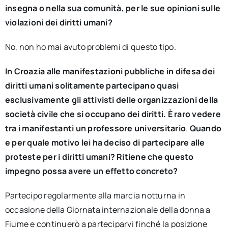
insegna o nella sua comunità, per le sue opinioni sulle
violazioni dei diritti umani?
No, non ho mai avuto problemi di questo tipo.
In
Croazia
alle
manifestazioni pubbliche
in difesa dei
diritti
umani
solitamente
partecipano quasi
esclusivamente gli attivisti delle
organizzazioni
della
società
civile
che
si
occupano
dei
diritti. È raro vedere
tra i manifestanti un
professore
universitario
.
Quando
e per quale motivo lei ha deciso
di
partecipare
alle
proteste
per
i diritti
umani? Ritiene che questo
impegno possa avere un effetto concreto?
Partecipo regolarmente alla marcia notturna in
occasione della Giornata internazionale della donna a
Fiume e continuerò a parteciparvi finché la posizione