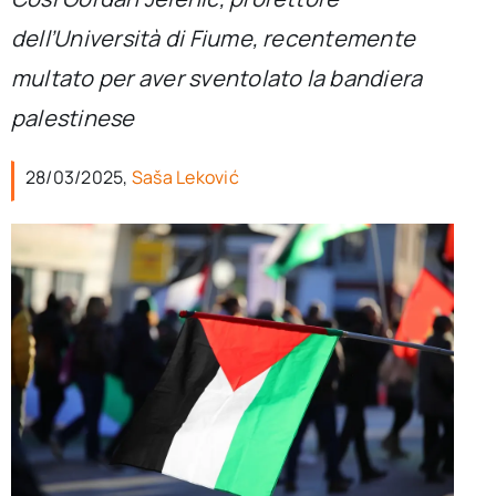
per:
dell’Università di Fiume, recentemente
Newsletter
multato per aver sventolato la bandiera
palestinese
Ita
28/03/2025,
Saša Leković