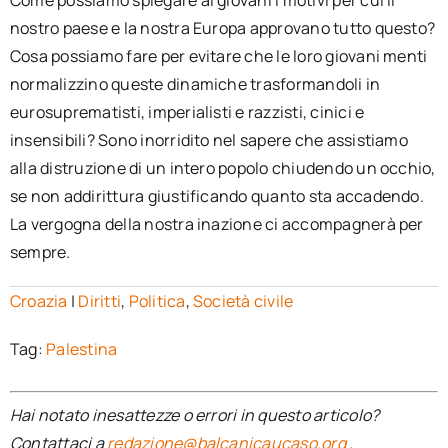
Come possiamo spiegare ai giovani i motivi per cui il
nostro paese e la nostra Europa approvano tutto questo?
Cosa possiamo fare per evitare che le loro giovani menti
normalizzino queste dinamiche trasformandoli in
eurosuprematisti, imperialisti e razzisti, cinici e
insensibili? Sono inorridito nel sapere che assistiamo
alla distruzione di un intero popolo chiudendo un occhio,
se non addirittura giustificando quanto sta accadendo.
La vergogna della nostra inazione ci accompagnerà per
sempre.
Croazia
|
Diritti
,
Politica
,
Società civile
Tag:
Palestina
Hai notato inesattezze o errori in questo articolo?
Contattaci a
redazione@balcanicaucaso.org
.