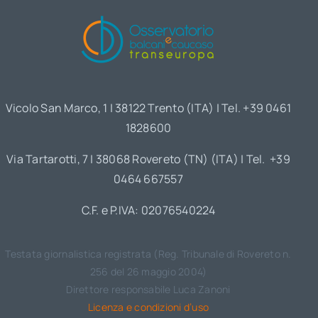
Vicolo San Marco, 1 | 38122 Trento (ITA) | Tel. +39 0461
1828600
Via Tartarotti, 7 | 38068 Rovereto (TN) (ITA) | Tel. +39
0464 667557
C.F. e P.IVA: 02076540224
Testata giornalistica registrata (Reg. Tribunale di Rovereto n.
256 del 26 maggio 2004)
Direttore responsabile Luca Zanoni
Licenza e condizioni d’uso