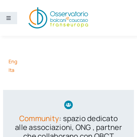
Salta
al
contenuto
Toggle
Navigation
Aree
Temi
Eng
Ita
Ricerca e divulgazione
Sezioni
Chi siamo
Community
: spazio dedicato
alle associazioni, ONG , partner
Cerca
che collaborano con OBCT