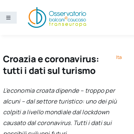
Salta
al
contenuto
Toggle
Navigation
Aree
Temi
Croazia e coronavirus:
Ita
tutti i dati sul turismo
Ricerca e divulgazione
L’economia croata dipende – troppo per
Sezioni
alcuni – dal settore turistico: uno dei più
colpiti a livello mondiale dal lockdown
Chi siamo
causato dal coronavirus. Tutti i dati sui
Cerca
possibili sviluppi futuri