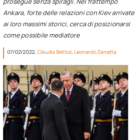
prosegue senza spiragli. Nel frattempo
per:
Ankara, forte delle relazioni con Kiev arrivate
Newsletter
ai loro massimi storici, cerca di posizionarsi
come possibile mediatore
Ita
07/02/2022,
Claudia Bettiol
,
Leonardo Zanatta