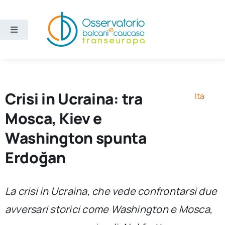
Salta
al
contenuto
Toggle
Navigation
Aree
Temi
Crisi in Ucraina: tra
Ita
Mosca, Kiev e
Ricerca e divulgazione
Washington spunta
Erdoğan
Sezioni
Chi siamo
La crisi in Ucraina, che vede confrontarsi due
avversari storici come Washington e Mosca,
Cerca