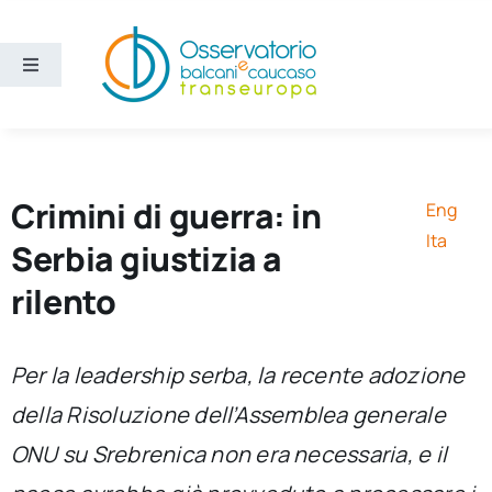
Salta
al
contenuto
Toggle
Navigation
Aree
Temi
Crimini di guerra: in
Eng
Ita
Serbia giustizia a
Ricerca e divulgazione
rilento
Sezioni
Per la leadership serba, la recente adozione
della Risoluzione dell’Assemblea generale
Chi siamo
ONU su Srebrenica non era necessaria, e il
Cerca