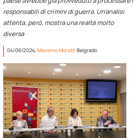
paese avrebbe già provveduto a processare i
per:
responsabili di crimini di guerra. Un’analisi
Newsletter
attenta, però, mostra una realtà molto
diversa
Ita
04/06/2024,
Massimo Moratti
Belgrado