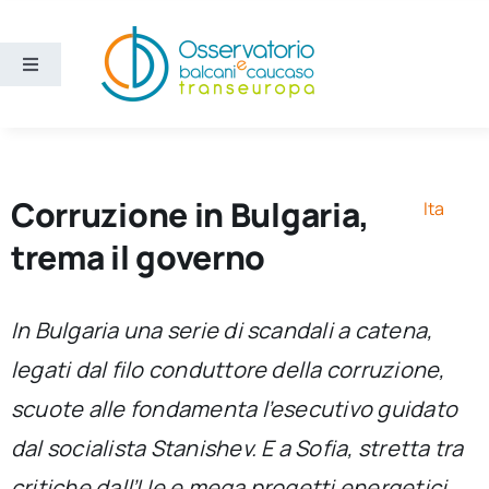
Salta
al
contenuto
Toggle
Navigation
Aree
Temi
Corruzione in Bulgaria,
Ita
trema il governo
Ricerca e divulgazione
In Bulgaria una serie di scandali a catena,
Sezioni
legati dal filo conduttore della corruzione,
scuote alle fondamenta l’esecutivo guidato
Chi siamo
dal socialista Stanishev. E a Sofia, stretta tra
Cerca
critiche dall’Ue e mega progetti energetici