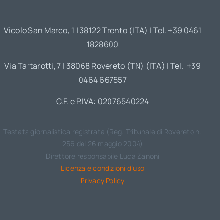
Vicolo San Marco, 1 | 38122 Trento (ITA) | Tel. +39 0461
1828600
Via Tartarotti, 7 | 38068 Rovereto (TN) (ITA) | Tel. +39
0464 667557
C.F. e P.IVA: 02076540224
Testata giornalistica registrata (Reg. Tribunale di Rovereto n.
256 del 26 maggio 2004)
Direttore responsabile Luca Zanoni
Licenza e condizioni d’uso
Privacy Policy