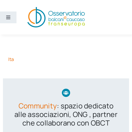
Salta
al
contenuto
Toggle
Navigation
Aree
Temi
Ita
Ricerca e divulgazione
Sezioni
Community
: spazio dedicato
Chi siamo
alle associazioni, ONG , partner
che collaborano con OBCT
Cerca