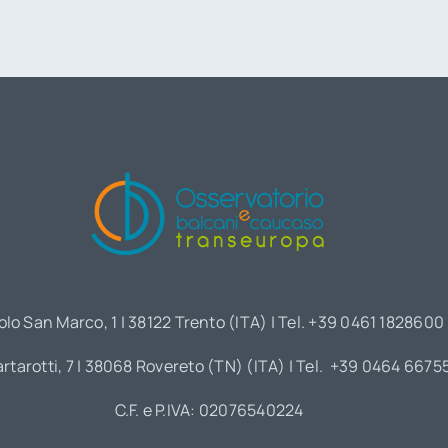
olo San Marco, 1 | 38122 Trento (ITA) | Tel. +39 0461 1828600
artarotti, 7 | 38068 Rovereto (TN) (ITA) | Tel. +39 0464 6675
C.F. e P.IVA: 02076540224