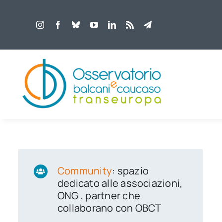
Salta
al
contenuto
Community
: spazio
dedicato alle associazioni,
ONG , partner che
collaborano con OBCT