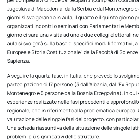
Jugoslava di Macedonia, dalla Serbia e dal Montenegro e di
giorni si svolgeranno in aula, il quarto e il quinto giorn
organizzati incontri o seminari con Parlamentari e Membri
giorno ci sarà una visita ad uno o due collegi elettorali 
aula si svolgerà sulla base di specifici moduli formativi, 
Europee e Storia Costituzionale" della Facoltà di Scienze 
Sapienza.
A seguire la quarta fase, in Italia, che prevede lo svolgim
partecipazione di 17 persone (3 dall’Albania, dall’Ex Repu
Montenegro e 5 persone dalla Bosnia Erzegovina), in cui 
esperienze realizzate nelle fasi precedenti e approfondite
regionale, che in riferimento alla problematica europea.
valutazione delle singole fasi del progetto, con particola
Una scheda riassuntiva della situazione delle singole ist
problemi più significativi delle strutture.