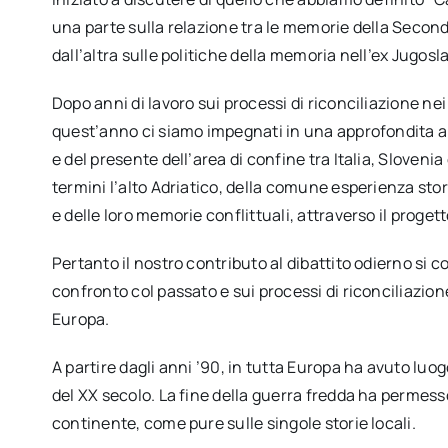
una parte sulla relazione tra le memorie della Second
dall’altra sulle politiche della memoria nell’ex Jugosl
Dopo anni di lavoro sui processi di riconciliazione nei
quest’anno ci siamo impegnati in una approfondita an
e del presente dell’area di confine tra Italia, Slovenia 
termini l’alto Adriatico, della comune esperienza stori
e delle loro memorie conflittuali, attraverso il proget
Pertanto il nostro contributo al dibattito odierno si 
confronto col passato e sui processi di riconciliazio
Europa.
A partire dagli anni ’90, in tutta Europa ha avuto luo
del XX secolo. La fine della guerra fredda ha permesso
continente, come pure sulle singole storie locali.