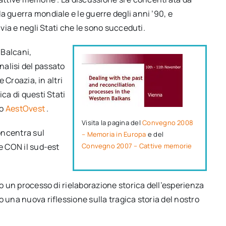
a guerra mondiale e le guerre degli anni ’90, e
avia e negli Stati che le sono succeduti.
 Balcani,
alisi del passato
e Croazia, in altri
ca di questi Stati
to
AestOvest
.
Visita la pagina del
Convegno 2008
concentra sul
– Memoria in Europa
e del
ne CON il sud-est
Convegno 2007 – Cattive memorie
go un processo di rielaborazione storica dell’esperienza
 una nuova riflessione sulla tragica storia del nostro