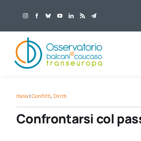
Salta
al
contenuto
Italia
|
Conflitti
,
Diritti
Confrontarsi col pass