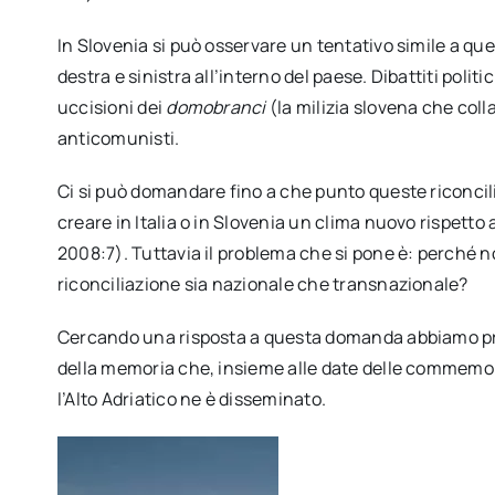
In Slovenia si può osservare un tentativo simile a quel
destra e sinistra all’interno del paese. Dibattiti po
uccisioni dei
domobranci
(la milizia slovena che coll
anticomunisti.
Ci si può domandare fino a che punto queste riconcili
creare in Italia o in Slovenia un clima nuovo rispetto
2008:7). Tuttavia il problema che si pone è: perché
riconciliazione sia nazionale che transnazionale?
Cercando una risposta a questa domanda abbiamo pre
della memoria che, insieme alle date delle commemora
l’Alto Adriatico ne è disseminato.