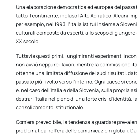
Una elaborazione democratica ed europea del passat
tutto il continente, incluso l’Alto Adriatico. Alcuni 
per esempio, nel 1993, l’Italia istituì insieme a Slove
culturali composte da esperti, allo scopo di giungere
XX secolo.
Tuttavia questi primi, lungimiranti esperimenti inco
non avviò neppure i lavori, mentre la commissione it
ottenne una limitata diffusione dei suoi risultati, da
passato più rivolto verso l’interno. Ogni paese si con
e, nel caso dell’Italia e della Slovenia, sulla propria e
destra: l’Italia nel pieno di una forte crisi d’identità
consolidamento istituzionale.
Com’era prevedibile, la tendenza a guardare prevalent
problematica nell’era delle comunicazioni globali. D