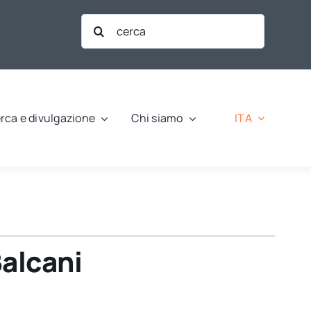
Cerca
per:
ITA
rca e divulgazione
Chi siamo
Balcani