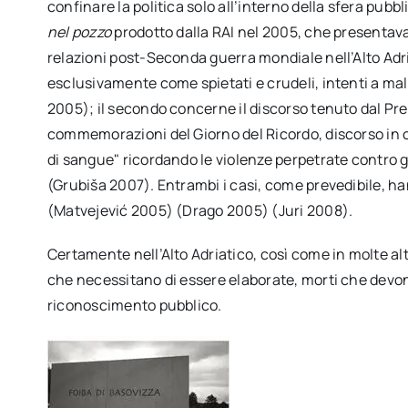
confinare la politica solo all’interno della sfera pubbli
nel pozzo
prodotto dalla RAI nel 2005, che presenta
relazioni post-Seconda guerra mondiale nell’Alto Adria
esclusivamente come spietati e crudeli, intenti a mal
2005); il secondo concerne il discorso tenuto dal Pre
commemorazioni del Giorno del Ricordo, discorso in c
di sangue" ricordando le violenze perpetrate contro g
(Grubiša 2007). Entrambi i casi, come prevedibile, h
(Matvejević 2005) (Drago 2005) (Juri 2008).
Certamente nell’Alto Adriatico, così come in molte alt
che necessitano di essere elaborate, morti che devo
riconoscimento pubblico.