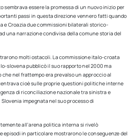
o sembrava essere la promessa di un nuovo inizio per
importanti passi in questa direzione vennero fatti quando
nia e Croazia due commissioni bilaterali storico-
 ad una narrazione condivisa della comune storia del
ntrarono molti ostacoli. La commissione italo-croata
alo-slovena pubblicò il suo rapporto nel 2000 ma
to che nel frattempo era prevalso un approccio al
centrava cioè sulle proprie questioni politiche interne
sigenza di riconciliazione nazionale tra sinistra e
, la Slovenia impegnata nel suo processo di
emente all’arena politica interna si rivelò
ue episodi in particolare mostrarono le conseguenze del