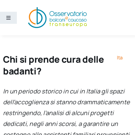
Salta
al
contenuto
Toggle
Navigation
Aree
Temi
Chi si prende cura delle
Ita
badanti?
Ricerca e divulgazione
In un periodo storico in cui in Italia gli spazi
Sezioni
dell’accoglienza si stanno drammaticamente
restringendo, l’analisi di alcuni progetti
Chi siamo
dedicati, negli anni scorsi, a garantire un
Cerca
sostegno alle assistenti familiari provenienti