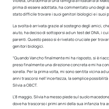
Violeta, una donna di una famiglia affidataria di Make
prima di essere adottata, ha commentato uno degli arti
stato difficile trovare i suoi genitori biologici e i suoi 
La svolta è arrivata grazie al sostegno degli amici, c
aiuto, ha deciso di sottoporsi ad un test del DNA, i cu
parenti. Questo passo si è rivelato cruciale per trova
genitori biologici.
“Quando Vancho finalmente mi ha risposto, si è riacce
preso finalmente una direzione concreta e mi ha con
sorella. Per la prima volta, mi sono sentita vicina ad
anni trascorsi nell’incertezza, la semplice possibilità
Silvia a OBCT.
L’8 maggio, Silvia ha messo piede sul suolo macedone 
dove ha trascorso i primi anni della sua infanzia tra as