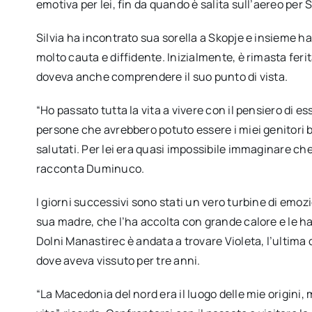
emotiva per lei, fin da quando è salita sull’aereo per 
Silvia ha incontrato sua sorella a Skopje e insieme ha
molto cauta e diffidente. Inizialmente, è rimasta fer
doveva anche comprendere il suo punto di vista.
“Ho passato tutta la vita a vivere con il pensiero di 
persone che avrebbero potuto essere i miei genitori bio
salutati. Per lei era quasi impossibile immaginare che a
racconta Duminuco.
I giorni successivi sono stati un vero turbine di emozi
sua madre, che l’ha accolta con grande calore e le ha r
Dolni Manastirec è andata a trovare Violeta, l’ultima d
dove aveva vissuto per tre anni.
“La Macedonia del nord era il luogo delle mie origini,