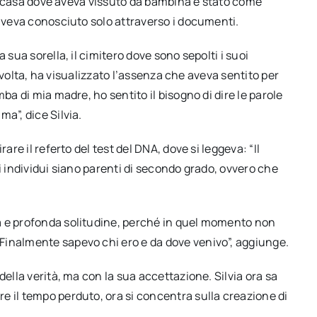
 la casa dove aveva vissuto da bambina è stato come
 aveva conosciuto solo attraverso i documenti.
 sua sorella, il cimitero dove sono sepolti i suoi
ma volta, ha visualizzato l’assenza che aveva sentito per
ba di mia madre, ho sentito il bisogno di dire le parole
a”, dice Silvia.
are il referto del test del DNA, dove si leggeva: “Il
i individui siano parenti di secondo grado, ovvero che
a e profonda solitudine, perché in quel momento non
Finalmente sapevo chi ero e da dove venivo”, aggiunge.
della verità, ma con la sua accettazione. Silvia ora sa
e il tempo perduto, ora si concentra sulla creazione di