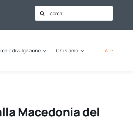
Cerca
per:
ITA
rca e divulgazione
Chi siamo
a alla Macedonia del