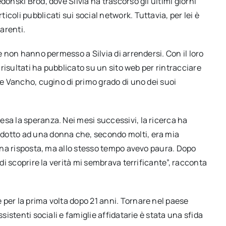
donski Brod, dove Silvia ha trascorso gli ultimi giorni
coli pubblicati sui social network. Tuttavia, per lei è
parenti.
he non hanno permesso a Silvia di arrendersi. Con il loro
i risultati ha pubblicato su un sito web per rintracciare
re Vancho, cugino di primo grado di uno dei suoi
sa la speranza. Nei mesi successivi, la ricerca ha
dotto ad una donna che, secondo molti, era mia
 una risposta, ma allo stesso tempo avevo paura. Dopo
 di scoprire la verità mi sembrava terrificante”, racconta
per la prima volta dopo 21 anni. Tornare nel paese
sistenti sociali e famiglie affidatarie è stata una sfida