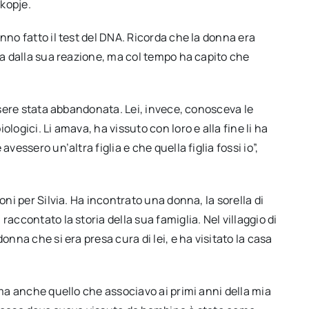
Skopje.
nno fatto il test del DNA. Ricorda che la donna era
ita dalla sua reazione, ma col tempo ha capito che
essere stata abbandonata. Lei, invece, conosceva le
logici. Li amava, ha vissuto con loro e alla fine li ha
vessero un’altra figlia e che quella figlia fossi io”,
oni per Silvia. Ha incontrato una donna, la sorella di
accontato la storia della sua famiglia. Nel villaggio di
onna che si era presa cura di lei, e ha visitato la casa
 ma anche quello che associavo ai primi anni della mia