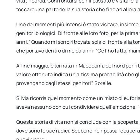
vita”, ricorda. Confrontarsi con il passato e visitare
toccare una parte della sua storia che fino ad allora
Uno dei momenti più intensi è stato visitare, insieme a
genitori biologici. Di fronte alle loro foto, per la pri
anni. “Quando mi sono ritrovata sola di fronte alla tom
che portavo dentro di me da anni: “Ce l’ho fatta, mamm
A fine maggio, è tornata in Macedonia del nord per ritir
valore ottenuto indica un’altissima probabilità che gl
provengano dagli stessi genitori”. Sorelle.
Silvia ricorda quel momento come un misto di eufori
aveva nessuno con cui condividere quell’emozione. “
Questa storia di vita non si conclude con la scoperta 
dove sono le sue radici. Sebbene non possa recuperar
nuovi ricordi.