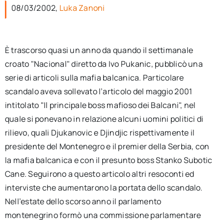
per:
08/03/2002,
Luka Zanoni
Newsletter
È trascorso quasi un anno da quando il settimanale
croato "Nacional" diretto da Ivo Pukanic, pubblicò una
Ita
serie di articoli sulla mafia balcanica. Particolare
scandalo aveva sollevato l’articolo del maggio 2001
intitolato "Il principale boss mafioso dei Balcani", nel
quale si ponevano in relazione alcuni uomini politici di
rilievo, quali Djukanovic e Djindjic rispettivamente il
presidente del Montenegro e il premier della Serbia, con
la mafia balcanica e con il presunto boss Stanko Subotic
Cane. Seguirono a questo articolo altri resoconti ed
interviste che aumentarono la portata dello scandalo.
Nell’estate dello scorso anno il parlamento
montenegrino formò una commissione parlamentare