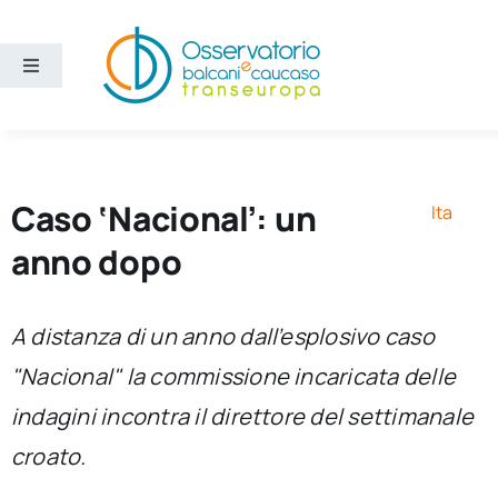
Salta
al
contenuto
Toggle
Navigation
Aree
Temi
Caso ‘Nacional’: un
Ita
anno dopo
Ricerca e divulgazione
A distanza di un anno dall’esplosivo caso
Sezioni
"Nacional" la commissione incaricata delle
indagini incontra il direttore del settimanale
Chi siamo
croato.
Cerca