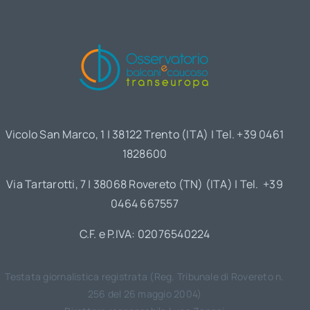
Vicolo San Marco, 1 | 38122 Trento (ITA) | Tel. +39 0461
1828600
Via Tartarotti, 7 | 38068 Rovereto (TN) (ITA) | Tel. +39
0464 667557
C.F. e P.IVA: 02076540224
Testata giornalistica registrata (Reg. Tribunale di Rovereto n.
256 del 26 maggio 2004)