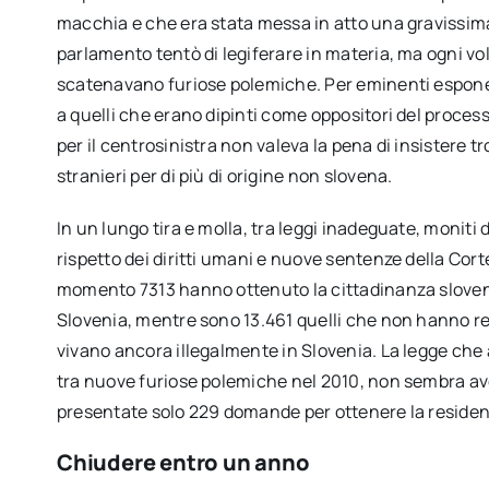
macchia e che era stata messa in atto una gravissima v
parlamento tentò di legiferare in materia, ma ogni volt
scatenavano furiose polemiche. Per eminenti esponen
a quelli che erano dipinti come oppositori del proces
per il centrosinistra non valeva la pena di insistere t
stranieri per di più di origine non slovena.
In un lungo tira e molla, tra leggi inadeguate, moniti 
rispetto dei diritti umani e nuove sentenze della Cort
momento 7313 hanno ottenuto la cittadinanza sloven
Slovenia, mentre sono 13.461 quelli che non hanno rego
vivano ancora illegalmente in Slovenia. La legge che 
tra nuove furiose polemiche nel 2010, non sembra aver
presentate solo 229 domande per ottenere la residenz
Chiudere entro un anno