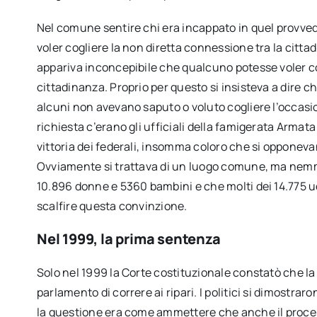
Nel comune sentire chi era incappato in quel provved
voler cogliere la non diretta connessione tra la cittad
appariva inconcepibile che qualcuno potesse voler c
cittadinanza. Proprio per questo si insisteva a dire ch
alcuni non avevano saputo o voluto cogliere l’occasio
richiesta c’erano gli ufficiali della famigerata Armat
vittoria dei federali, insomma coloro che si opponev
Ovviamente si trattava di un luogo comune, ma nemmen
10.896 donne e 5360 bambini e che molti dei 14.775 uo
scalfire questa convinzione.
Nel 1999, la prima sentenza
Solo nel 1999 la Corte costituzionale constatò che la 
parlamento di correre ai ripari. I politici si dimostrar
la questione era come ammettere che anche il proce