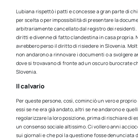
Lubiana rispettò i patti e concesse a gran parte di ch
per scelta o per impossibilità di presentare la docu
arbitrariamente cancellato dal registro dei residenti.
diritti e divenne di fatto clandestina in casa propria.
avrebbero perso il diritto di risiedere in Slovenia. Mo
non andarono a rinnovare i documenti o a svolgere a
dove si trovavano di fronte ad un oscuro burocrate ch
Slovenia.
Il calvario
Per queste persone, così, cominciò un vero e proprio 
essi se ne era già andato, altri se ne andarono e quel
regolarizzare la loro posizione, prima di rischiare di
un consenso sociale altissimo. Ci vollero anni acciocc
sui giornali e che poi la questione fosse denunciata dal