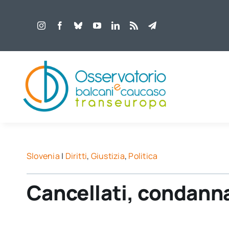
Salta
al
contenuto
Slovenia
|
Diritti
,
Giustizia
,
Politica
Cancellati, condanna