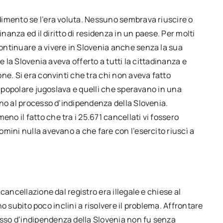
imento se l’era voluta. Nessuno sembrava riuscire o
inanza ed il diritto di residenza in un paese. Per molti
ontinuare a vivere in Slovenia anche senza la sua
e la Slovenia aveva offerto a tutti la cittadinanza e
ne. Si era convinti che tra chi non aveva fatto
a popolare jugoslava e quelli che speravano in una
ano al processo d’indipendenza della Slovenia.
o il fatto che tra i 25.671 cancellati vi fossero
mini nulla avevano a che fare con l’esercito riuscì a
cancellazione dal registro era illegale e chiese al
ono subito poco inclini a risolvere il problema. Affrontare
sso d’indipendenza della Slovenia non fu senza