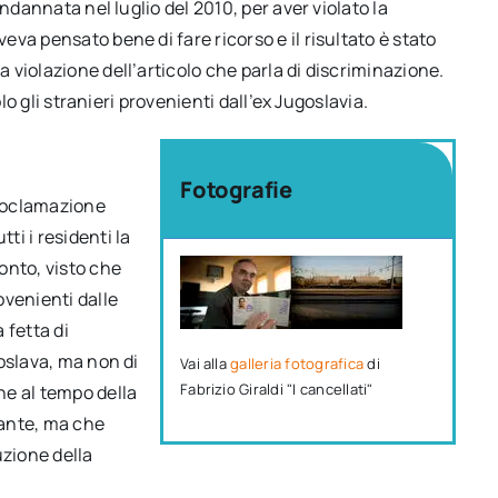
ndannata nel luglio del 2010, per aver violato la
va pensato bene di fare ricorso e il risultato è stato
violazione dell’articolo che parla di discriminazione.
lo gli stranieri provenienti dall’ex Jugoslavia.
Fotografie
roclamazione
i i residenti la
onto, visto che
ovenienti dalle
 fetta di
oslava, ma non di
Vai alla
galleria fotografica
di
Fabrizio Giraldi "I cancellati"
he al tempo della
cante, ma che
zione della