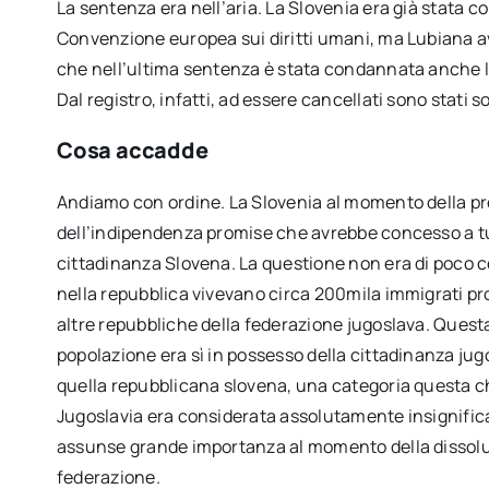
La sentenza era nell’aria. La Slovenia era già stata co
Convenzione europea sui diritti umani, ma Lubiana ave
che nell’ultima sentenza è stata condannata anche la 
Dal registro, infatti, ad essere cancellati sono stati so
Cosa accadde
Andiamo con ordine. La Slovenia al momento della p
dell’indipendenza promise che avrebbe concesso a tutt
cittadinanza Slovena. La questione non era di poco c
nella repubblica vivevano circa 200mila immigrati pr
altre repubbliche della federazione jugoslava. Questa
popolazione era sì in possesso della cittadinanza jug
quella repubblicana slovena, una categoria questa c
Jugoslavia era considerata assolutamente insignifi
assunse grande importanza al momento della dissolu
federazione.