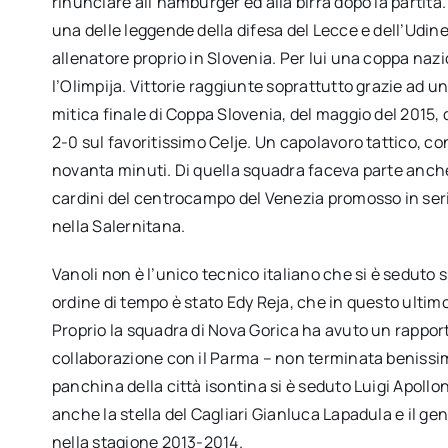
rinunciare all’hamburger ed alla birra dopo la partit
una delle leggende della difesa del Lecce e dell’Udin
allenatore proprio in Slovenia. Per lui una coppa naz
l’Olimpija. Vittorie raggiunte soprattutto grazie ad u
mitica finale di Coppa Slovenia, del maggio del 2015,
2-0 sul favoritissimo Celje. Un capolavoro tattico, co
novanta minuti. Di quella squadra faceva parte anch
cardini del centrocampo del Venezia promosso in serie
nella Salernitana.
Vanoli non è l’unico tecnico italiano che si è seduto 
ordine di tempo è stato Edy Reja, che in questo ultimo
Proprio la squadra di Nova Gorica ha avuto un rapporto
collaborazione con il Parma – non terminata benissimo 
panchina della città isontina si è seduto Luigi Apollo
anche la stella del Cagliari Gianluca Lapadula e il 
nella stagione 2013-2014.