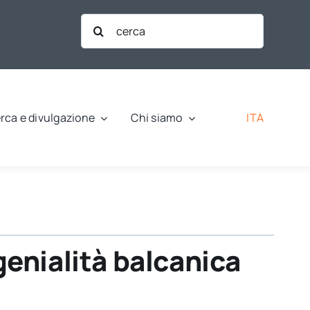
Cerca
per:
ITA
rca e divulgazione
Chi siamo
genialità balcanica