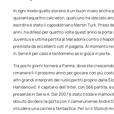
In ogni modo quello sloveno è un buon vivaio anche per
quarantaquattro calciatori, qualcuno ha lasciato anc
esordire è stato il capodistriano Martin Turk. Preso d
anni, ha difeso per quattro volte quest’anno la porta d
Juventus e ultima partita al Maradona contro il Napoli
premiate da eccellenti voti in pagella. Al momento re
in Serie A per caso e tantomeno se si gioca in porta.
Tra pochi giorni tornerà a Parma, dove sta crescendo 
rimanere lì il prossimo anno per giocare con più cost
altri grandi interpreti del ruolo partiti proprio dalla S
Handanovič. Il capitano dell’Inter, con 566 partite, è 
presenze in Serie A. Dal 2007 è stato titolare inamovi
dovuto dividersi la porta con il camerunense André O
chiudere una carriera fantastica. Per lui il titolo di