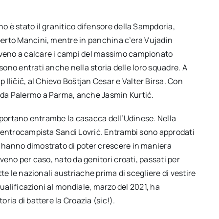
no è stato il granitico difensore della Sampdoria,
oberto Mancini, mentre in panchina c’era Vujadin
loveno a calcare i campi del massimo campionato
ni sono entrati anche nella storia delle loro squadre. A
Iličič, al Chievo Boštjan Cesar e Valter Birsa. Con
o da Palermo a Parma, anche Jasmin Kurtić.
ora portano entrambe la casacca dell’Udinese. Nella
il centrocampista Sandi Lovrić. Entrambi sono approdati
i hanno dimostrato di poter crescere in maniera
loveno per caso, nato da genitori croati, passati per
utte le nazionali austriache prima di scegliere di vestire
e qualificazioni al mondiale, marzo del 2021, ha
oria di battere la Croazia (sic!).