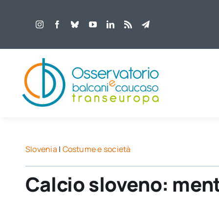
Salta
al
contenuto
Slovenia
|
Costume e società
Calcio sloveno: ment