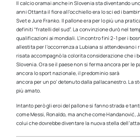
Il calcio oramai anche in Slovenia sta diventando uno 
anni Ottanta il fiore all’occhiello era lo sci ed i ba
Svet e Jure Franko. Il pallone era per lo più una pra
definiti “fratelli del sud”. La convinzione durò nel tem
qualificazioni ai mondiali. L’incontro finì 2-1 per i b
allestita per l’occorrenza a Lubiana si attendevano i 
risata accompagnò la colorita considerazione che i bo
Slovenia. Ora se il paese non si ferma ancora per le p
ancora lo sport nazionale, il predominio sarà
ancora per un po’ detenuto dalla pallacanestro. La st
più amato.
Intanto però gli eroi del pallone si fanno strada e ta
come Messi, Ronaldo, ma anche come Handanović, Jan
colui che dovrebbe diventare la nuova stella dell’atta