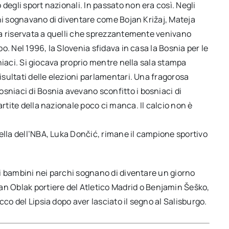
degli sport nazionali. In passato non era così. Negli
mbini sognavano di diventare come Bojan Križaj, Mateja
tica riservata a quelli che sprezzantemente venivano
po. Nel 1996, la Slovenia sfidava in casa la Bosnia per le
osniaci. Si giocava proprio mentre nella sala stampa
risultati delle elezioni parlamentari. Una fragorosa
sniaci di Bosnia avevano sconfitto i bosniaci di
artite della nazionale poco ci manca. Il calcio non è
ella dell’NBA, Luka Dončić, rimane il campione sportivo
nti bambini nei parchi sognano di diventare un giorno
 Oblak portiere del Atletico Madrid o Benjamin Šeško,
cco del Lipsia dopo aver lasciato il segno al Salisburgo.