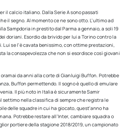
 il calcio italiano. Dalla Serie A sono passati
he il segno. Al momento ce ne sono otto. L’ultimo ad
alla Sampdoria in prestito dal Parma a gennaio, a soli 19
ei doriani. Esordio da brivido per lui a Torino contro la
. Lui se l’è cavata benissimo, con ottime prestazioni,
sta la consapevolezza che non si esordisce così giovani
oramai da anni alla corte di Gianluigi Buffon. Potrebbe
anza, Buffon permettendo. Il sogno è quello di emulare
lovenia. Il più noto in Italia è sicuramente Samir
al settimo nella classifica di sempre che registra le
bile delle squadre in cui ha giocato, quest’anno ha
nana. Potrebbe restare all’Inter, cambiare squadra o
 miglior portiere della stagione 2018/2019, un campionato