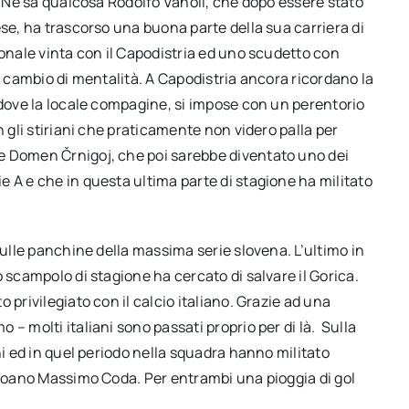
a. Ne sa qualcosa Rodolfo Vanoli, che dopo essere stato
ese, ha trascorso una buona parte della sua carriera di
ionale vinta con il Capodistria ed uno scudetto con
n cambio di mentalità. A Capodistria ancora ricordano la
 dove la locale compagine, si impose con un perentorio
n gli stiriani che praticamente non videro palla per
e Domen Črnigoj, che poi sarebbe diventato uno dei
 A e che in questa ultima parte di stagione ha militato
sulle panchine della massima serie slovena. L’ultimo in
 scampolo di stagione ha cercato di salvare il Gorica.
 privilegiato con il calcio italiano. Grazie ad una
– molti italiani sono passati proprio per di là. Sulla
ni ed in quel periodo nella squadra hanno militato
genoano Massimo Coda. Per entrambi una pioggia di gol