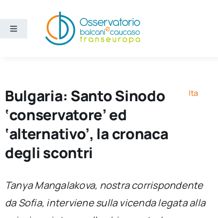
Salta
al
contenuto
Toggle
Navigation
Aree
Temi
Bulgaria: Santo Sinodo
Ita
‘conservatore’ ed
Ricerca e divulgazione
‘alternativo’, la cronaca
degli scontri
Sezioni
Chi siamo
Tanya Mangalakova, nostra corrispondente
da Sofia, interviene sulla vicenda legata alla
Cerca