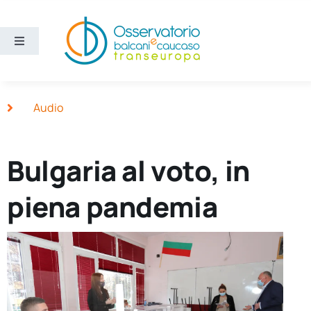
Salta
al
contenuto
Toggle
Navigation
Aree
Audio
Temi
Bulgaria al voto, in
Ricerca e divulgazione
piena pandemia
Sezioni
Chi siamo
Cerca