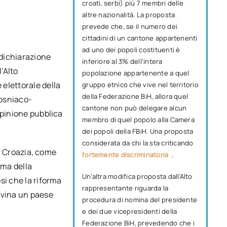
croati, serbi) più 7 membri delle
altre nazionalità. La proposta
prevede che, se il numero dei
cittadini di un cantone appartenenti
ad uno dei popoli costituenti è
dichiarazione
inferiore al 3% dell’intera
l’Alto
popolazione appartenente a quel
elettorale della
gruppo etnico che vive nel territorio
della Federazione BiH, allora quel
bosniaco-
cantone non può delegare alcun
opinione pubblica
membro di quel popolo alla Camera
dei popoli della FBiH. Una proposta
considerata da chi la sta criticando
di Croazia, come
fortemente discriminatoria
.
rma della
Un’altra modifica proposta dall’Alto
si che la riforma
rappresentante riguarda la
ovina un paese
procedura di nomina del presidente
e dei due vicepresidenti della
Federazione BiH, prevedendo che i