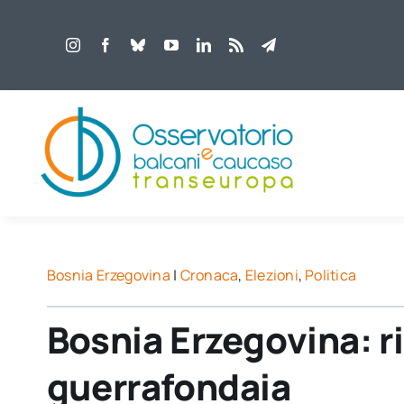
Salta
al
contenuto
Bosnia Erzegovina
|
Cronaca
,
Elezioni
,
Politica
Bosnia Erzegovina: ri
guerrafondaia