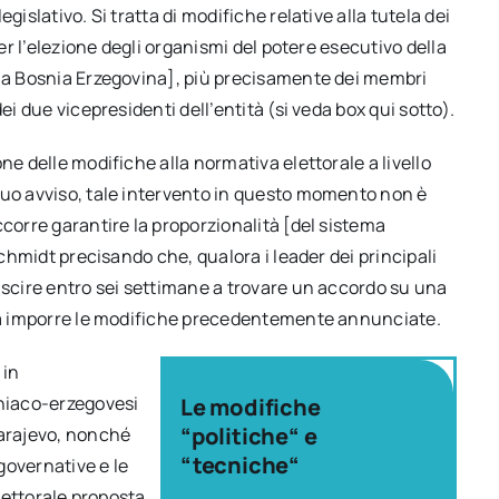
gislativo. Si tratta di modifiche relative alla tutela dei
per l’elezione degli organismi del potere esecutivo della
lla Bosnia Erzegovina], più precisamente dei membri
ei due vicepresidenti dell’entità (si veda box qui sotto).
ne delle modifiche alla normativa elettorale a livello
suo avviso, tale intervento in questo momento non è
ccorre garantire la proporzionalità [del sistema
Schmidt precisando che, qualora i leader dei principali
uscire entro sei settimane a trovare un accordo su una
o a imporre le modifiche precedentemente annunciate.
 in
sniaco-erzegovesi
Le modifiche
“politiche“ e
Sarajevo, nonché
“tecniche“
governative e le
elettorale proposta