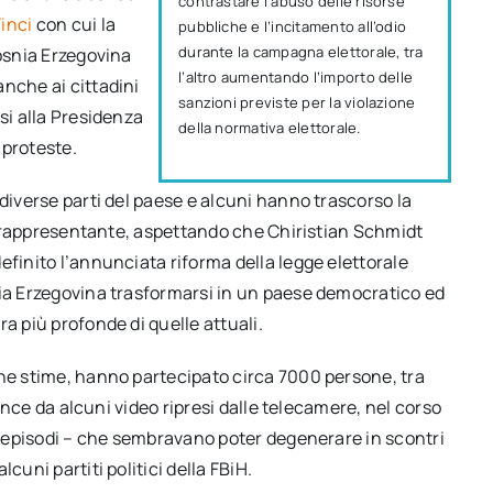
contrastare l’abuso delle risorse
inci
con cui la
pubbliche e l’incitamento all’odio
durante la campagna elettorale, tra
Bosnia Erzegovina
l’altro aumentando l’importo delle
nche ai cittadini
sanzioni previste per la violazione
si alla Presidenza
della normativa elettorale.
 proteste.
 diverse parti del paese e alcuni hanno trascorso la
lto rappresentante, aspettando che Chiristian Schmidt
efinito l’annunciata riforma della legge elettorale
nia Erzegovina trasformarsi in un paese democratico ed
a più profonde di quelle attuali.
une stime, hanno partecipato circa 7000 persone, tra
vince da alcuni video ripresi dalle telecamere, nel corso
di episodi – che sembravano poter degenerare in scontri
cuni partiti politici della FBiH.