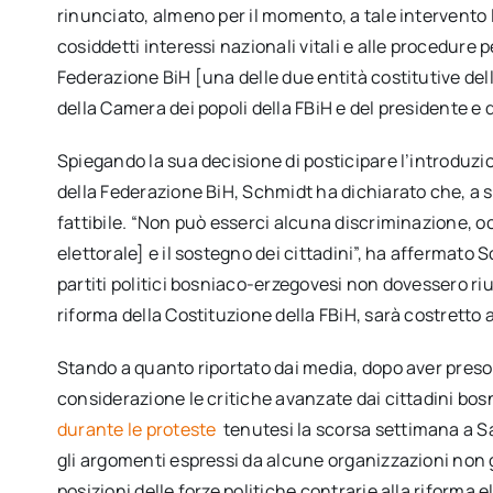
rinunciato, almeno per il momento, a tale intervento le
cosiddetti interessi nazionali vitali e alle procedure 
Federazione BiH [una delle due entità costitutive de
della Camera dei popoli della FBiH e del presidente e d
Spiegando la sua decisione di posticipare l’introduzio
della Federazione BiH, Schmidt ha dichiarato che, a 
fattibile. “Non può esserci alcuna discriminazione, o
elettorale] e il sostegno dei cittadini”, ha affermato 
partiti politici bosniaco-erzegovesi non dovessero ri
riforma della Costituzione della FBiH, sarà costrett
Stando a quanto riportato dai media, dopo aver preso
considerazione le critiche avanzate dai cittadini bo
durante le proteste
tenutesi la scorsa settimana a 
gli argomenti espressi da alcune organizzazioni non 
posizioni delle forze politiche contrarie alla riforma 