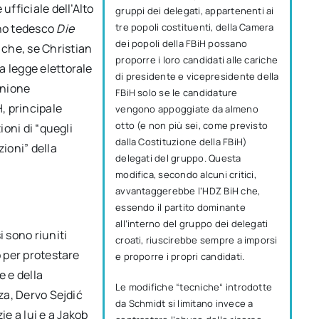
ufficiale dell’Alto
gruppi dei delegati, appartenenti ai
ano tedesco
Die
tre popoli costituenti, della Camera
dei popoli della FBiH possano
 che, se Christian
proporre i loro candidati alle cariche
a legge elettorale
di presidente e vicepresidente della
Unione
FBiH solo se le candidature
, principale
vengono appoggiate da almeno
otto (e non più sei, come previsto
ioni di “quegli
dalla Costituzione della FBiH)
zioni” della
delegati del gruppo. Questa
modifica, secondo alcuni critici,
avvantaggerebbe l’HDZ BiH che,
essendo il partito dominante
all’interno del gruppo dei delegati
i sono riuniti
croati, riuscirebbe sempre a imporsi
o per protestare
e proporre i propri candidati.
e e della
Le modifiche “tecniche“ introdotte
zza, Dervo Sejdić
da Schmidt si limitano invece a
e a lui e a Jakob