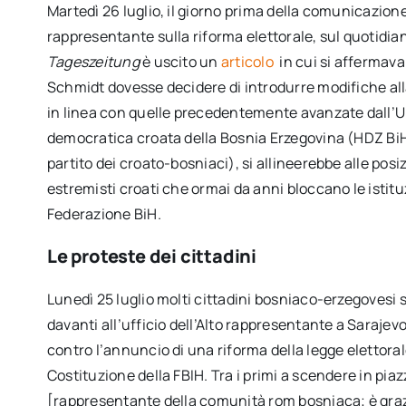
Martedì 26 luglio, il giorno prima della comunicazione 
rappresentante sulla riforma elettorale, sul quotidi
Tageszeitung
è uscito un
articolo
in cui si affermava
Schmidt dovesse decidere di introdurre modifiche all
in linea con quelle precedentemente avanzate dall’
democratica croata della Bosnia Erzegovina (HDZ BiH
partito dei croato-bosniaci), si allineerebbe alle posiz
estremisti croati che ormai da anni bloccano le istitu
Federazione BiH.
Le proteste dei cittadini
Lunedì 25 luglio molti cittadini bosniaco-erzegovesi s
davanti all’ufficio dell’Alto rappresentante a Sarajev
contro l’annuncio di una riforma della legge elettoral
Costituzione della FBIH. Tra i primi a scendere in pia
[rappresentante della comunità rom bosniaca; è grazi