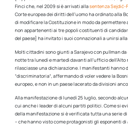
Finci che, nel 2009 si è arrivati alla
sentenza Sejdić-F
Corte europea dei diritti dell’uomo ha ordinato alla 
di modificare la Costituzione in modo da permettere a
non appartenenti ai tre popoli costituenti di candidar
del paese] ha invitato i suoi connazionali a unirsi alla
Molti cittadini sono giunti a Sarajevo con pullman da
notte tra lunedì e martedì davanti all’ufficio dell’A
rilasciasse una dichiarazione. I manifestanti hanno d
“discriminatoria“, affermando di voler vedere la Bos
europeo, e non in un paese lacerato da divisioni ancor
Alla manifestazione di lunedì 25 luglio, secondo alc
cui anche i leader di alcuni partiti politici. Come si e
della manifestazione si è verificata tutta una serie 
– che hanno visto come protagonisti gli esponenti di al