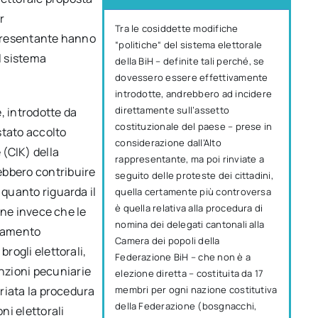
r
Tra le cosiddette modifiche
appresentante hanno
“politiche“ del sistema elettorale
l sistema
della BiH – definite tali perché, se
dovessero essere effettivamente
introdotte, andrebbero ad incidere
direttamente sull’assetto
, introdotte da
costituzionale del paese – prese in
 stato accolto
considerazione dall’Alto
(CIK) della
rappresentante, ma poi rinviate a
ebbero contribuire
seguito delle proteste dei cittadini,
 quanto riguarda il
quella certamente più controversa
è quella relativa alla procedura di
iene invece che le
nomina dei delegati cantonali alla
biamento
Camera dei popoli della
brogli elettorali,
Federazione BiH – che non è a
nzioni pecuniarie
elezione diretta – costituita da 17
ariata la procedura
membri per ogni nazione costitutiva
della Federazione (bosgnacchi,
ni elettorali