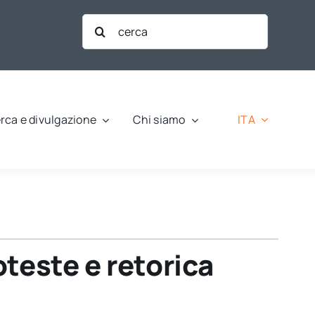
Cerca
per:
ITA
rca e divulgazione
Chi siamo
oteste e retorica