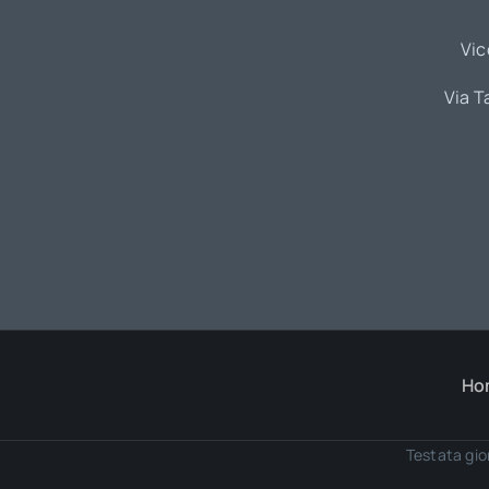
Vic
Via T
Ho
Testata gio