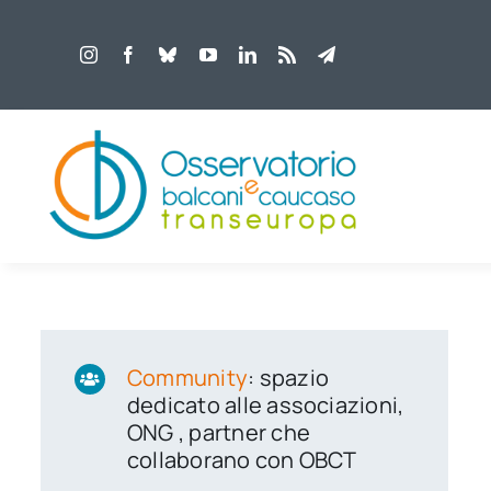
Salta
al
contenuto
Community
: spazio
dedicato alle associazioni,
ONG , partner che
collaborano con OBCT