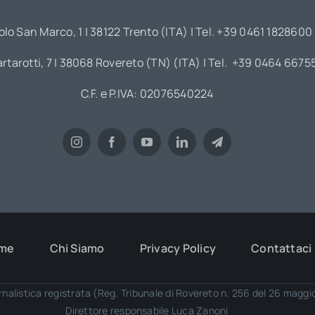
olo San Marco, 1 | 38122 Trento (ITA) | Tel. +39 0461 1828600
artarotti, 7 | 38068 Rovereto (TN) (ITA) | Tel. +39 0464 6675
C.F. e P.IVA: 02076540224
me
Chi Siamo
Privacy Policy
Contattaci
rnalistica registrata (Reg. Tribunale di Rovereto n. 256 del 26 magg
Direttore responsabile Luca Zanoni