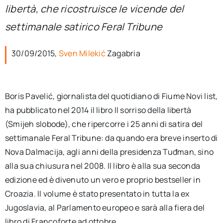
per:
libertà, che ricostruisce le vicende del
settimanale satirico Feral Tribune
Newsletter
30/09/2015,
Sven Milekić
Zagabria
Ita
Boris Pavelić, giornalista del quotidiano di Fiume Novi list,
ha pubblicato nel 2014 il libro Il sorriso della libertà
(Smijeh slobode), che ripercorre i 25 anni di satira del
settimanale Feral Tribune: da quando era breve inserto di
Nova Dalmacija, agli anni della presidenza Tuđman, sino
alla sua chiusura nel 2008. Il libro è alla sua seconda
edizione ed è divenuto un vero e proprio bestseller in
Croazia. Il volume è stato presentato in tutta la ex
Jugoslavia, al Parlamento europeo e sarà alla fiera del
libro di Francoforte ad ottobre.