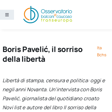
Salta
al
contenuto
Toggle
Navigation
Aree
Temi
Boris Pavelić, il sorriso
Ita
Bchs
della libertà
Ricerca e divulgazione
Sezioni
Libertà di stampa, censura e politica: oggi e
negli anni Novanta. Un’intervista con Boris
Chi siamo
Pavelić, giornalista del quotidiano croato
Novi list e autore del libro Il sorriso della
Cerca