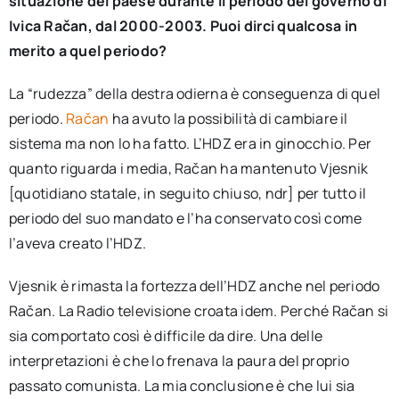
situazione del paese durante il periodo del governo di
Ivica Račan, dal 2000-2003. Puoi dirci qualcosa in
merito a quel periodo?
La “rudezza” della destra odierna è conseguenza di quel
periodo.
Račan
ha avuto la possibilità di cambiare il
sistema ma non lo ha fatto. L’HDZ era in ginocchio. Per
quanto riguarda i media, Račan ha mantenuto Vjesnik
[quotidiano statale, in seguito chiuso, ndr] per tutto il
periodo del suo mandato e l’ha conservato così come
l’aveva creato l’HDZ.
Vjesnik è rimasta la fortezza dell’HDZ anche nel periodo
Račan. La Radio televisione croata idem. Perché Račan si
sia comportato così è difficile da dire. Una delle
interpretazioni è che lo frenava la paura del proprio
passato comunista. La mia conclusione è che lui sia