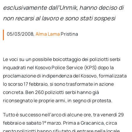
per:
esclusivamente dall’Unmik, hanno deciso di
non recarsi al lavoro e sono stati sospesi
Newsletter
05/03/2008,
Alma Lama
Pristina
Ita
Le voci su un possibile boicottaggio dei poliziotti serbi
inquadrati nel Kosovo Police Service (KPS) dopo la
proclamazione di indipendenza del Kosovo, formalizzata
lo scorso 17 febbraio, si sono trasformate in azione
concreta. Ben 260 poliziotti serbi hanno già
riconsegnato le proprie armi, in segno di protesta.
Tutto è successo nell’arco di alcune ore, tra venerdì 29
febbraio e sabato 1° marzo. Prima a Gracanica, circa
cento poliziotti hanno rifiutato di entrare nella locale