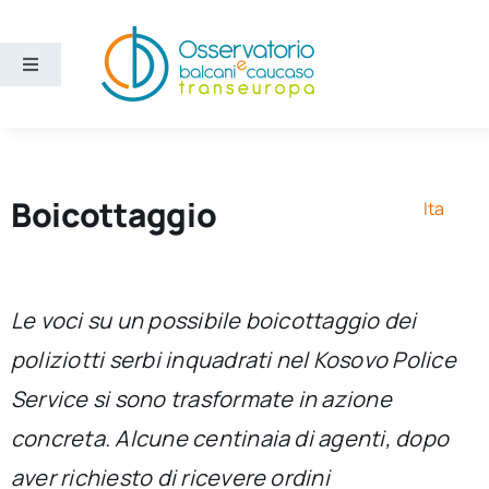
Salta
al
contenuto
Toggle
Navigation
Aree
Temi
Boicottaggio
Ita
Ricerca e divulgazione
Le voci su un possibile boicottaggio dei
Sezioni
poliziotti serbi inquadrati nel Kosovo Police
Service si sono trasformate in azione
Chi siamo
concreta. Alcune centinaia di agenti, dopo
Cerca
aver richiesto di ricevere ordini