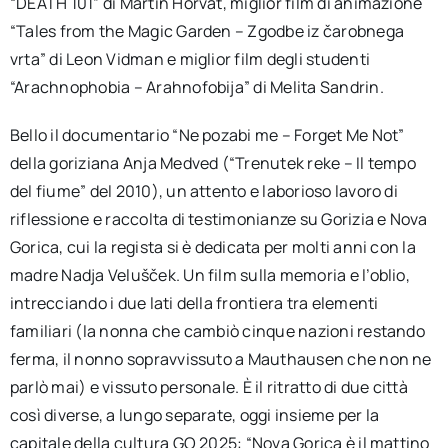
“DEATH 101” di Martin Horvat, miglior film di animazione
“Tales from the Magic Garden – Zgodbe iz čarobnega
vrta” di Leon Vidman e miglior film degli studenti
“Arachnophobia – Arahnofobija” di Melita Sandrin.
Bello il documentario “Ne pozabi me – Forget Me Not”
della goriziana Anja Medved (“Trenutek reke – Il tempo
del fiume” del 2010), un attento e laborioso lavoro di
riflessione e raccolta di testimonianze su Gorizia e Nova
Gorica, cui la regista si è dedicata per molti anni con la
madre Nadja Velušček. Un film sulla memoria e l’oblio,
intrecciando i due lati della frontiera tra elementi
familiari (la nonna che cambiò cinque nazioni restando
ferma, il nonno sopravvissuto a Mauthausen che non ne
parlò mai) e vissuto personale. È il ritratto di due città
così diverse, a lungo separate, oggi insieme per la
capitale della cultura GO 2025: “Nova Gorica è il mattino