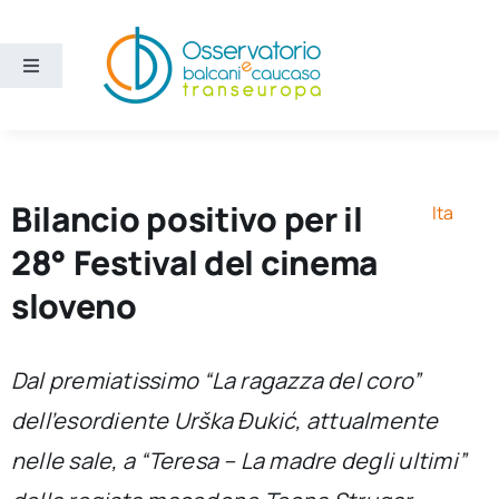
Salta
al
contenuto
Toggle
Navigation
Aree
Temi
Bilancio positivo per il
Ita
28° Festival del cinema
Ricerca e divulgazione
sloveno
Sezioni
Dal premiatissimo “La ragazza del coro”
dell’esordiente Urška Đukić, attualmente
Chi siamo
nelle sale, a “Teresa – La madre degli ultimi”
Cerca