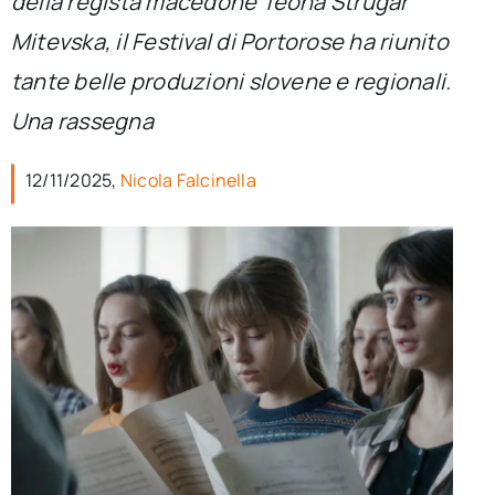
della regista macedone Teona Strugar
per:
Mitevska, il Festival di Portorose ha riunito
Newsletter
tante belle produzioni slovene e regionali.
Una rassegna
Ita
12/11/2025,
Nicola Falcinella