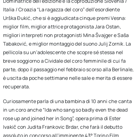
Dominatrice dell’edizione è la coproduzione Slovenia /
Italia / Croazia “La ragazza del coro” dell’esordiente
Urška Đukić, che si è aggiudicata cinque premi Vesna:
miglior film, miglior attrice protagonista Jara Ostan,
migliori interpreti non protagonisti Mina Švajger e Saša
Tabaković, e miglior montaggio del suono Julij Zornik. La
pellicola su un’adolescente che scopre sé stessa nel
breve soggiorno a Cividale del coro femminile di cui fa
parte, dopo il passaggio nel febbraio scorso alla Berlinale,
è uscita da poche settimane nelle sale e merita di essere
recuperata.
Curiosamente parla di una bambina di 10 anni che canta
in un coro anche “Ida who sang so badly even the dead
rose up and joined her in Song”, opera prima di Ester
Ivakič con Judita Frankovic Brdar, che farà il debutto
assoluto in concorso all’imminente 43° Torino Film