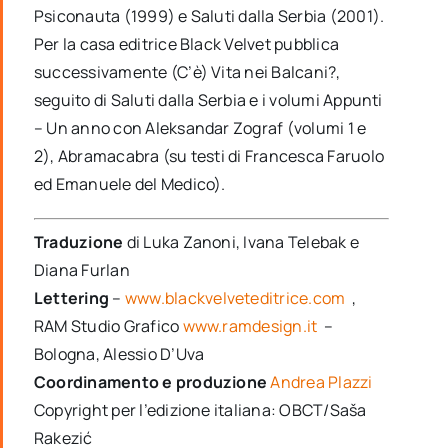
Psiconauta (1999) e Saluti dalla Serbia (2001).
Per la casa editrice Black Velvet pubblica
successivamente (C’è) Vita nei Balcani?,
seguito di Saluti dalla Serbia e i volumi Appunti
– Un anno con Aleksandar Zograf (volumi 1 e
2), Abramacabra (su testi di Francesca Faruolo
ed Emanuele del Medico).
Traduzione
di Luka Zanoni, Ivana Telebak e
Diana Furlan
Lettering
–
www.blackvelveteditrice.com
,
RAM Studio Grafico
www.ramdesign.it
–
Bologna, Alessio D’Uva
Coordinamento e produzione
Andrea Plazzi
Copyright per l’edizione italiana: OBCT/Saša
Rakezić