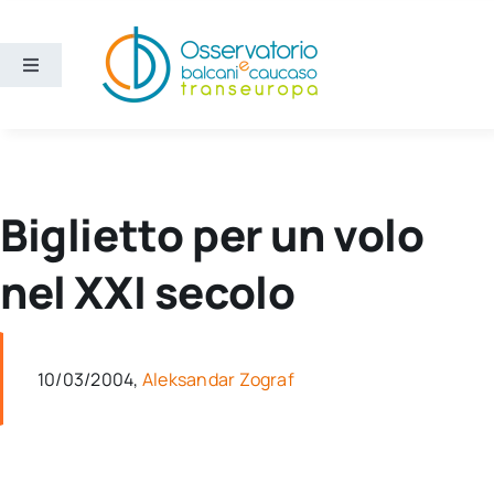
Salta
al
contenuto
Toggle
Navigation
Aree
Temi
Biglietto per un volo
Ricerca e divulgazione
nel XXI secolo
Sezioni
10/03/2004,
Aleksandar Zograf
Chi siamo
Cerca