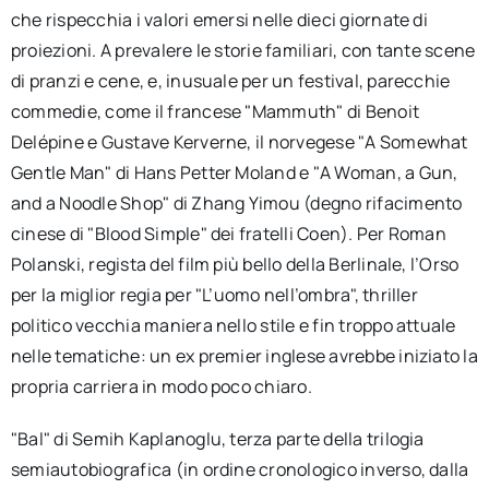
che rispecchia i valori emersi nelle dieci giornate di
proiezioni. A prevalere le storie familiari, con tante scene
di pranzi e cene, e, inusuale per un festival, parecchie
commedie, come il francese "Mammuth" di Benoit
Delépine e Gustave Kerverne, il norvegese "A Somewhat
Gentle Man" di Hans Petter Moland e "A Woman, a Gun,
and a Noodle Shop" di Zhang Yimou (degno rifacimento
cinese di "Blood Simple" dei fratelli Coen). Per Roman
Polanski, regista del film più bello della Berlinale, l’Orso
per la miglior regia per "L’uomo nell’ombra", thriller
politico vecchia maniera nello stile e fin troppo attuale
nelle tematiche: un ex premier inglese avrebbe iniziato la
propria carriera in modo poco chiaro.
"Bal" di Semih Kaplanoglu, terza parte della trilogia
semiautobiografica (in ordine cronologico inverso, dalla