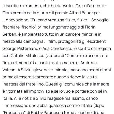
l’esordiente romeno, che ha ricevuto l’Orso d’argento –
Gran premio della giuria e il premio Alfred Bauer per
l’innovazione. "Eu cand vreau sa fluier, fluier – Se voglio
fischiare, fischio", primo lungometraggio di Florin
Serban, è ambientato tutto in un carcere minorile in
mezzo alla campagna. Il film, protagonisti gli esordienti
George Pistereanu e Ada Condeescu, è scritto dal regista
con Catalin Mitulescu (autore di "Come ho trascorso la
fine del mondo") a partire dal romanzo di Andreea
Valean. A Silviu, giovane criminale, mancano pochi giorni
prima di essere scarcerato quando riceve la visita
inattesa del fratellino. Questi gli comunica che la madre
è ritornata all’improvviso e se lo vuole portare con sé in
Italia. Alla notizia Silviu reagisce malissimo, dando
l’impressione che abbia qualcosa contro l’Italia (dopo
"Francesca" di Bobby Paunescu torna a godere di una