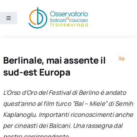
Salta
al
contenuto
Toggle
Navigation
Aree
Temi
Berlinale, mai assente il
Ita
sud-est Europa
Ricerca e divulgazione
L’Orso d’Oro del Festival di Berlino è andato
Sezioni
quest’anno al film turco ”Bal – Miele” di Semih
Kaplanoglu. Importanti riconoscimenti anche
Chi siamo
per cineasti dei Balcani. Una rassegna dal
Cerca
nostro corrispondente