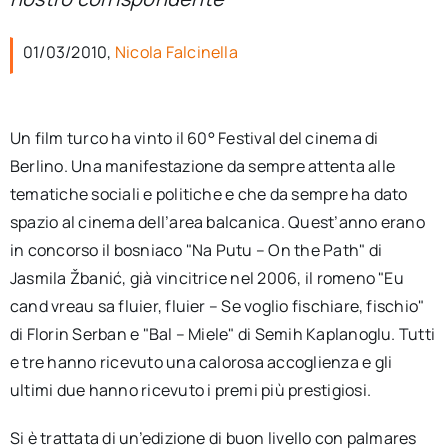
per:
01/03/2010,
Nicola Falcinella
Newsletter
Ita
Un film turco ha vinto il 60° Festival del cinema di
Berlino. Una manifestazione da sempre attenta alle
tematiche sociali e politiche e che da sempre ha dato
spazio al cinema dell’area balcanica. Quest’anno erano
in concorso il bosniaco "Na Putu – On the Path" di
Jasmila Žbanić, già vincitrice nel 2006, il romeno "Eu
cand vreau sa fluier, fluier – Se voglio fischiare, fischio"
di Florin Serban e "Bal – Miele" di Semih Kaplanoglu. Tutti
e tre hanno ricevuto una calorosa accoglienza e gli
ultimi due hanno ricevuto i premi più prestigiosi.
Si è trattata di un’edizione di buon livello con palmares