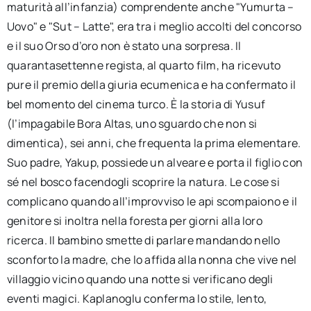
maturità all’infanzia) comprendente anche "Yumurta –
Uovo" e "Sut – Latte", era tra i meglio accolti del concorso
e il suo Orso d’oro non è stato una sorpresa. Il
quarantasettenne regista, al quarto film, ha ricevuto
pure il premio della giuria ecumenica e ha confermato il
bel momento del cinema turco. È la storia di Yusuf
(l’impagabile Bora Altas, uno sguardo che non si
dimentica), sei anni, che frequenta la prima elementare.
Suo padre, Yakup, possiede un alveare e porta il figlio con
sé nel bosco facendogli scoprire la natura. Le cose si
complicano quando all’improvviso le api scompaiono e il
genitore si inoltra nella foresta per giorni alla loro
ricerca. Il bambino smette di parlare mandando nello
sconforto la madre, che lo affida alla nonna che vive nel
villaggio vicino quando una notte si verificano degli
eventi magici. Kaplanoglu conferma lo stile, lento,