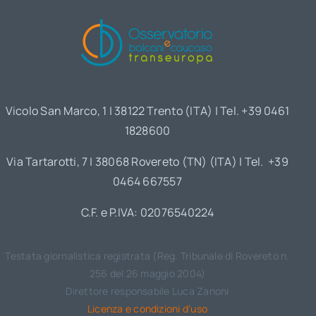
Vicolo San Marco, 1 | 38122 Trento (ITA) | Tel. +39 0461
1828600
Via Tartarotti, 7 | 38068 Rovereto (TN) (ITA) | Tel. +39
0464 667557
C.F. e P.IVA: 02076540224
Testata giornalistica registrata (Reg. Tribunale di Rovereto n.
256 del 26 maggio 2004)
Direttore responsabile Luca Zanoni
Licenza e condizioni d’uso