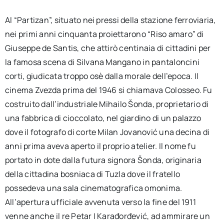
Al “Partizan”, situato nei pressi della stazione ferroviaria,
nei primi anni cinquanta proiettarono “Riso amaro” di
Giuseppe de Santis, che attirò centinaia di cittadini per
la famosa scena di Silvana Mangano in pantaloncini
corti, giudicata troppo osè dalla morale dell’epoca. Il
cinema Zvezda prima del 1946 si chiamava Colosseo. Fu
costruito dall’industriale Mihailo Šonda, proprietario di
una fabbrica di cioccolato, nel giardino di un palazzo
dove il fotografo di corte Milan Jovanović una decina di
anni prima aveva aperto il proprio atelier. Il nome fu
portato in dote dalla futura signora Šonda, originaria
della cittadina bosniaca di Tuzla dove il fratello
possedeva una sala cinematografica omonima.
All’apertura ufficiale avvenuta verso la fine del 1911
venne anche il re Petar I Karađorđević, ad ammirare un