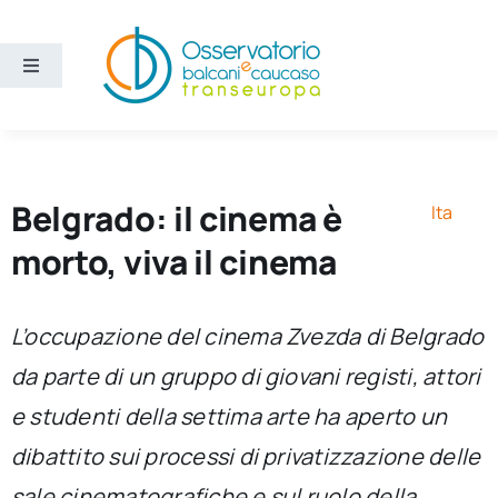
Salta
al
contenuto
Toggle
Navigation
Aree
Temi
Belgrado: il cinema è
Ita
morto, viva il cinema
Ricerca e divulgazione
L’occupazione del cinema Zvezda di Belgrado
Sezioni
da parte di un gruppo di giovani registi, attori
e studenti della settima arte ha aperto un
Chi siamo
dibattito sui processi di privatizzazione delle
Cerca
sale cinematografiche e sul ruolo della