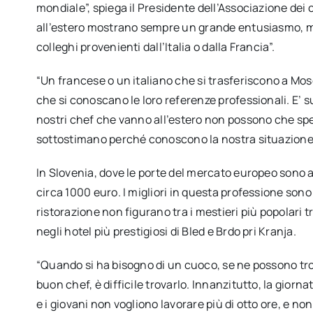
mondiale”, spiega il Presidente dell’Associazione dei 
all’estero mostrano sempre un grande entusiasmo, m
colleghi provenienti dall’Italia o dalla Francia”.
“Un francese o un italiano che si trasferiscono a M
che si conoscano le loro referenze professionali. E’ su
nostri chef che vanno all’estero non possono che sper
sottostimano perché conoscono la nostra situazione 
In Slovenia, dove le porte del mercato europeo sono a
circa 1000 euro. I migliori in questa professione sono 
ristorazione non figurano tra i mestieri più popolari t
negli hotel più prestigiosi di Bled e Brdo pri Kranja.
“Quando si ha bisogno di un cuoco, se ne possono tr
buon chef, è difficile trovarlo. Innanzitutto, la giorna
e i giovani non vogliono lavorare più di otto ore, e 