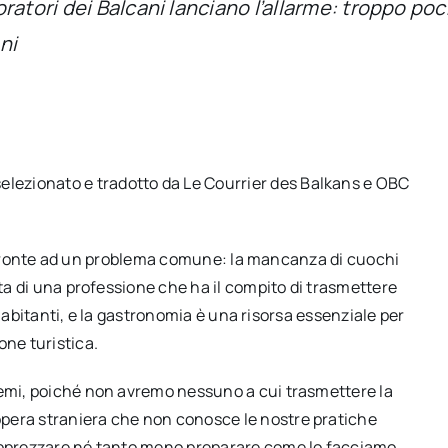
tori dei Balcani lanciano l’allarme: troppo pochi
ni
selezionato e tradotto da Le Courrier des Balkans e OBC
o di fronte ad un problema comune: la mancanza di cuochi
tta di una professione che ha il compito di trasmettere
uoi abitanti, e la gastronomia è una risorsa essenziale per
one turistica.
lemi, poiché non avremo nessuno a cui trasmettere la
pera straniera che non conosce le nostre pratiche
 apprezzare né tanto meno preparare come lo facciamo