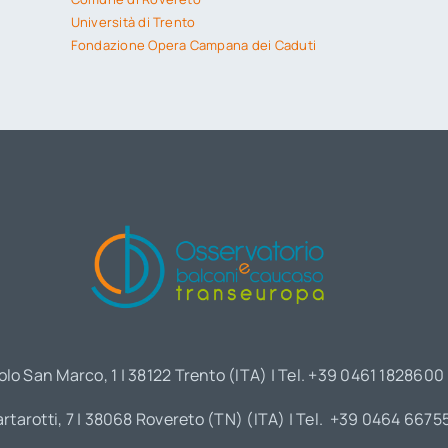
Università di Trento
Fondazione Opera Campana dei Caduti
olo San Marco, 1 | 38122 Trento (ITA) | Tel. +39 0461 1828600
artarotti, 7 | 38068 Rovereto (TN) (ITA) | Tel. +39 0464 6675