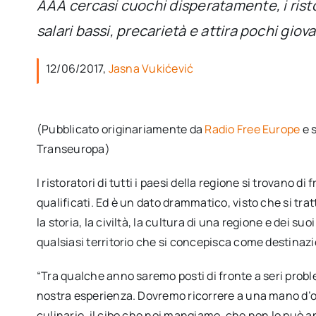
AAA cercasi cuochi disperatamente, i ristora
salari bassi, precarietà e attira pochi giova
12/06/2017,
Jasna Vukićević
(Pubblicato originariamente da
Radio Free Europe
e 
Transeuropa)
I ristoratori di tutti i paesi della regione si trovan
qualificati. Ed è un dato drammatico, visto che si tra
la storia, la civiltà, la cultura di una regione e dei s
qualsiasi territorio che si concepisca come destinazi
“Tra qualche anno saremo posti di fronte a seri prob
nostra esperienza. Dovremo ricorrere a una mano d’o
culinarie, il cibo che noi mangiamo, che non lo può