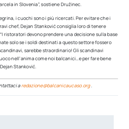
farcela in Slovenia”, sostiene Družinec.
grina, i cuochi sono i più ricercati. Per evitare che i
 bravi chef, Dejan Stanković consiglia loro di tenere
 “I ristoratori devono prendere una decisione sulla base
ate solo se i soldi destinati a questo settore fossero
 scandinavi, sarebbe straordinario! Gli scandinavi
uoco nell’anima come noi balcanici…e per fare bene
 Dejan Stanković.
ontattaci a
redazione@balcanicaucaso.org
.