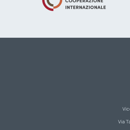
Vic
Via T