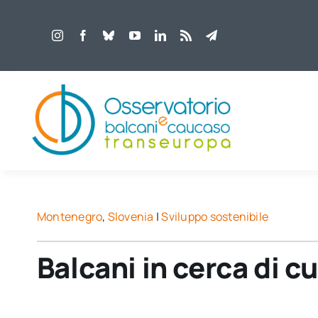
Salta
al
contenuto
Montenegro
,
Slovenia
|
Sviluppo sostenibile
Balcani in cerca di c