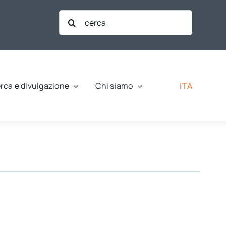
Cerca
per:
ITA
rca e divulgazione
Chi siamo