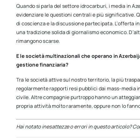
Quando si parla del settore idrocarburi, i media in A
evidenziare le questioni centrali e più significative
di coscienza e la discussione partecipata. L’offerta i
una tradizione solida di giornalismo economico. D’alt
rimangono scarse.
E le società multinazionali che operano in Azerbaijan
gestione finanziaria?
Tra le società attive sul nostro territorio, la più tra
regolarmente rapporti resi pubblici dai mass-media i
civile. Altre compagnie purtroppo hanno un atteggiam
propria attività molto raramente, oppure non lo fanno
Hai notato inesattezze o errori in questo articolo? C