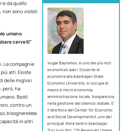
rsi da quello
, non sono visibili
tale umano
ubare cervelli”
Vugar Bayramov, è uno dei più noti
ari. Le compagnie
economisti azeri. Docente di
più alti. Esiste
economia alla Azerbaijan State
 delle migliori
Economic University, si occupa di
o, però, ha
macro e micro economia,
e umano. Basti
amministrazione locale, trasparenza
nella gestione del bilancio statale. E’
voro, contro un
il direttore del Center for Economic
nso, bisognerebbe
and Social Developmentof, uno dei
capacità in altri
principali
think tank
in Azerbaijan.
Tra i suoi libri, “Oil Revenues Usage