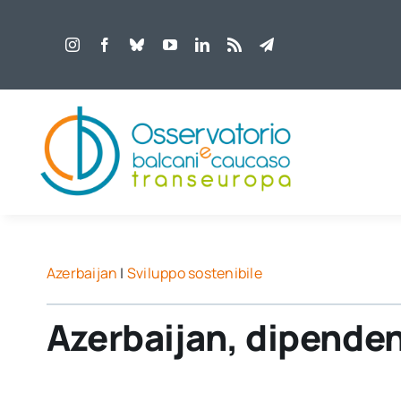
Salta
al
contenuto
Azerbaijan
|
Sviluppo sostenibile
Azerbaijan, dipenden