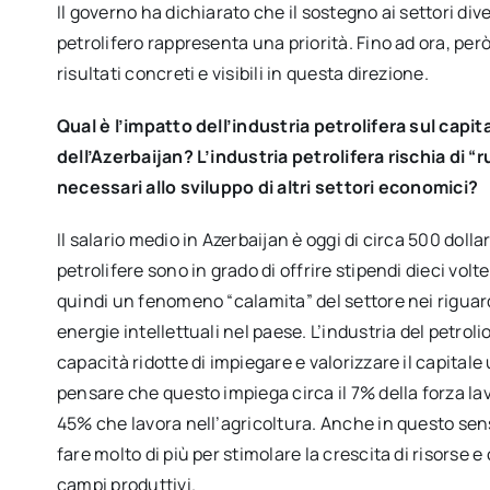
Il governo ha dichiarato che il sostegno ai settori dive
petrolifero rappresenta una priorità. Fino ad ora, però
risultati concreti e visibili in questa direzione.
Qual è l’impatto dell’industria petrolifera sul capi
dell’Azerbaijan? L’industria petrolifera rischia di “r
necessari allo sviluppo di altri settori economici?
Il salario medio in Azerbaijan è oggi di circa 500 doll
petrolifere sono in grado di offrire stipendi dieci volte 
quindi un fenomeno “calamita” del settore nei riguardi
energie intellettuali nel paese. L’industria del petroli
capacità ridotte di impiegare e valorizzare il capital
pensare che questo impiega circa il 7% della forza la
45% che lavora nell’agricoltura. Anche in questo se
fare molto di più per stimolare la crescita di risorse e 
campi produttivi.