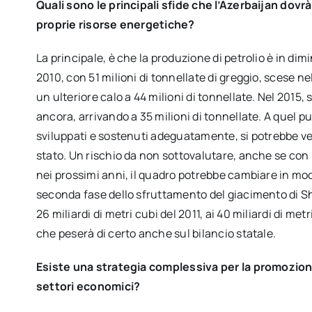
Quali sono le principali sfide che l’Azerbaijan dovr
proprie risorse energetiche?
La principale, è che la produzione di petrolio è in dim
2010, con 51 milioni di tonnellate di greggio, scese nel
un ulteriore calo a 44 milioni di tonnellate. Nel 2015
ancora, arrivando a 35 milioni di tonnellate. A quel pu
sviluppati e sostenuti adeguatamente, si potrebbe ver
stato. Un rischio da non sottovalutare, anche se con
nei prossimi anni, il quadro potrebbe cambiare in modo
seconda fase dello sfruttamento del giacimento di Sh
26 miliardi di metri cubi del 2011, ai 40 miliardi di met
che peserà di certo anche sul bilancio statale.
Esiste una strategia complessiva per la promozione
settori economici?