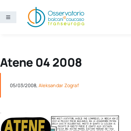
Salta
al
contenuto
Toggle
Navigation
Aree
Temi
Atene 04 2008
Ricerca e divulgazione
05/03/2008,
Aleksandar Zograf
Sezioni
Chi siamo
Cerca