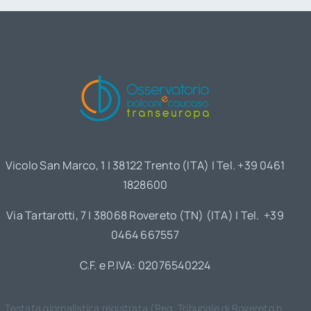
Vicolo San Marco, 1 | 38122 Trento (ITA) | Tel. +39 0461
1828600
Via Tartarotti, 7 | 38068 Rovereto (TN) (ITA) | Tel. +39
0464 667557
C.F. e P.IVA: 02076540224
Testata giornalistica registrata (Reg. Tribunale di Rovereto n.