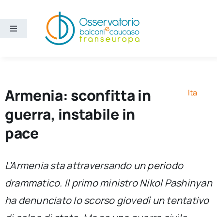
Salta
al
contenuto
Toggle
Navigation
Aree
Temi
Armenia: sconfitta in
Ita
guerra, instabile in
Ricerca e divulgazione
pace
Sezioni
L’Armenia sta attraversando un periodo
drammatico. Il primo ministro Nikol Pashinyan
Chi siamo
ha denunciato lo scorso giovedì un tentativo
Cerca