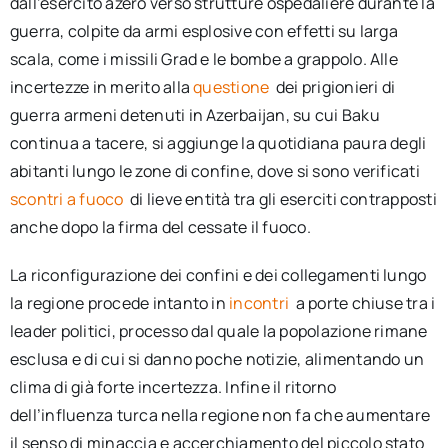
dall’esercito azero verso strutture ospedaliere durante la
guerra, colpite da armi esplosive con effetti su larga
scala, come i missili Grad e le bombe a grappolo. Alle
incertezze in merito alla
questione
dei prigionieri di
guerra armeni detenuti in Azerbaijan, su cui Baku
continua a tacere, si aggiunge la quotidiana paura degli
abitanti lungo le zone di confine, dove si sono verificati
scontri a fuoco
di lieve entità tra gli eserciti contrapposti
anche dopo la firma del cessate il fuoco.
La riconfigurazione dei confini e dei collegamenti lungo
la regione procede intanto in
incontri
a porte chiuse tra i
leader politici, processo dal quale la popolazione rimane
esclusa e di cui si danno poche notizie, alimentando un
clima di già forte incertezza. Infine il ritorno
dell’influenza turca nella regione non fa che aumentare
il senso di minaccia e accerchiamento del piccolo stato