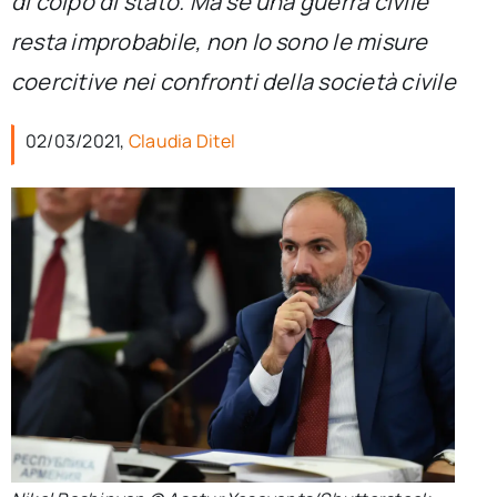
di colpo di stato. Ma se una guerra civile
per:
resta improbabile, non lo sono le misure
Newsletter
coercitive nei confronti della società civile
02/03/2021,
Claudia Ditel
Ita