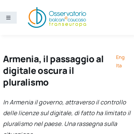
Salta
al
contenuto
Toggle
Navigation
Aree
Temi
Armenia, il passaggio al
Eng
Ita
digitale oscura il
Ricerca e divulgazione
pluralismo
Sezioni
In Armenia il governo, attraverso il controllo
delle licenze sul digitale, di fatto ha limitato il
Chi siamo
pluralismo nel paese. Una rassegna sulla
Cerca