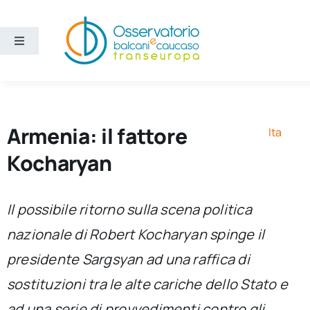
Salta
al
contenuto
Toggle
Navigation
Aree
Temi
Armenia: il fattore
Ita
Kocharyan
Ricerca e divulgazione
Il possibile ritorno sulla scena politica
Sezioni
nazionale di Robert Kocharyan spinge il
presidente Sargsyan ad una raffica di
Chi siamo
sostituzioni tra le alte cariche dello Stato e
Cerca
ad una serie di provvedimenti contro gli