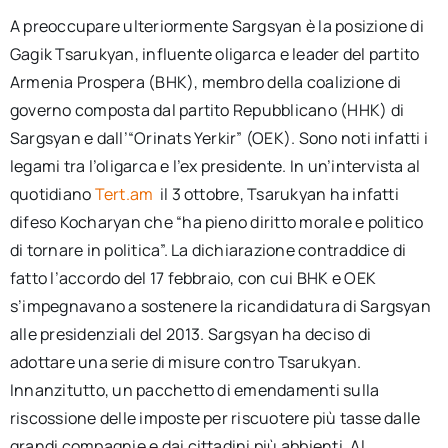
A preoccupare ulteriormente Sargsyan è la posizione di
Gagik Tsarukyan, influente oligarca e leader del partito
Armenia Prospera (BHK), membro della coalizione di
governo composta dal partito Repubblicano (HHK) di
Sargsyan e dall’“Orinats Yerkir” (OEK). Sono noti infatti i
legami tra l’oligarca e l’ex presidente. In un’intervista al
quotidiano
Tert.am
il 3 ottobre, Tsarukyan ha infatti
difeso Kocharyan che “ha pieno diritto morale e politico
di tornare in politica”. La dichiarazione contraddice di
fatto l’accordo del 17 febbraio, con cui BHK e OEK
s’impegnavano a sostenere la ricandidatura di Sargsyan
alle presidenziali del 2013. Sargsyan ha deciso di
adottare una serie di misure contro Tsarukyan.
Innanzitutto, un pacchetto di emendamenti sulla
riscossione delle imposte per riscuotere più tasse dalle
grandi compagnie e dai cittadini più abbienti. Al