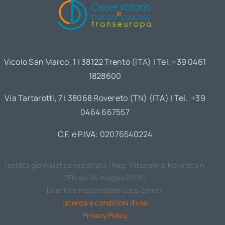
Vicolo San Marco, 1 | 38122 Trento (ITA) | Tel. +39 0461
1828600
Via Tartarotti, 7 | 38068 Rovereto (TN) (ITA) | Tel. +39
0464 667557
C.F. e P.IVA: 02076540224
Testata giornalistica registrata (Reg. Tribunale di Rovereto n.
256 del 26 maggio 2004)
Direttore responsabile Luca Zanoni
Licenza e condizioni d’uso
Privacy Policy