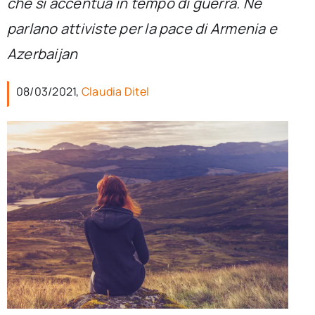
che si accentua in tempo di guerra. Ne
per:
parlano attiviste per la pace di Armenia e
Newsletter
Azerbaijan
08/03/2021,
Claudia Ditel
Ita