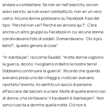
andare a combattere. Se non eri nell’esercito, se non
avevi servito, se non avevi combattuto, non eri un vero
uomo. Alcune donne postavano su Facebook frasi del
tipo: ‘Perché non vai? Perché sei ancora qui?’. C’era
anche un altro gruppo su Facebook in cui alcune donne
condividevano foto di soldati. Domandavano: ‘Chi è più
bello?’, questo genere di cose”.
“In Azerbaijan”, racconta Saadat, “molte donne vogliono
la guerra, dicono ‘rivogliamo indietro le nostre terre!
Dobbiamo continuare la guerra!’
.
Ricordo che quando
avevano preso uno dei villaggi e i notiziari avevano
riportato l’evento, ho sentito un sacco di persone
affacciarsi dai balconi e urlare. Molte di quelle erano voci
di donne, che strillavano ‘il Karabakh è Azerbaijan!’. Non
sono riuscita a dormire quella notte. Ciò non è