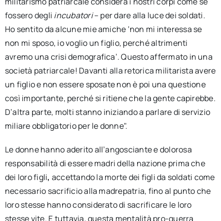
militarismo patriarcale considera i nostri corpi come se
fossero degli
incubatori
– per dare alla luce dei soldati.
Ho sentito da alcune mie amiche ‘non mi interessa se
non mi sposo, io voglio un figlio, perché altrimenti
avremo una crisi demografica’. Questo affermato in una
società patriarcale! Davanti alla retorica militarista avere
un figlio e non essere sposate non è poi una questione
così importante, perché si ritiene che la gente capirebbe.
D’altra parte, molti stanno iniziando a parlare di servizio
miliare obbligatorio per le donne".
Le donne hanno aderito all’angosciante e dolorosa
responsabilità di essere madri della nazione prima che
dei loro figli
,
accettando la morte dei figli da soldati come
necessario sacrificio alla madrepatria, fino al punto che
loro stesse hanno considerato di sacrificare le loro
stesse vite. E tuttavia, questa mentalità pro-guerra