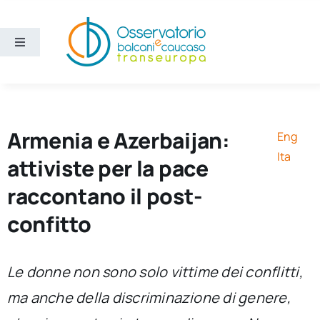
Salta
al
contenuto
Toggle
Navigation
Aree
Temi
Armenia e Azerbaijan:
Eng
Ita
attiviste per la pace
Ricerca e divulgazione
raccontano il post-
confitto
Sezioni
Chi siamo
Le donne non sono solo vittime dei conflitti,
ma anche della discriminazione di genere,
Cerca